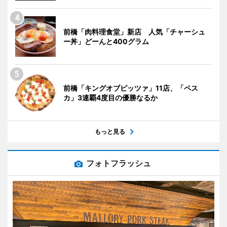
前橋「肉料理食堂」新店 人気「チャーシュ
ー丼」どーんと400グラム
前橋「キングオブピッツァ」11店、「ペス
カ」3連覇4度目の優勝なるか
もっと見る
フォトフラッシュ