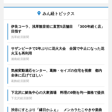
みん経トピックス
伊良コーラ、浅草観音前に直営5店舗目 「300年続く店」
目指す
浅草経済新聞
サザンビーチで2年ぶりに花火大会 全国で中止になった花
火玉も再利用
湘南経済新聞
気候変動適応センター、葛飾・セイズの住宅を視察 都内
全体に広げてほしい
葛飾経済新聞
下北沢に鮮魚中心の大衆酒場 料理の9割を均一価格で提供
下北沢経済新聞
渋谷にすとぷり「縁日かふぇ」 メンカラたこやきや楽曲