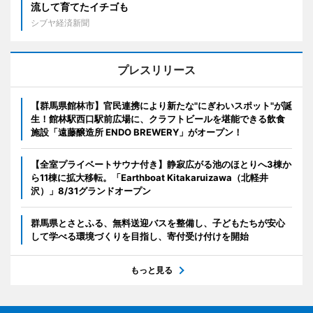
流して育てたイチゴも
シブヤ経済新聞
プレスリリース
【群馬県館林市】官民連携により新たな"にぎわいスポット"が誕
生！館林駅西口駅前広場に、クラフトビールを堪能できる飲食
施設「遠藤醸造所 ENDO BREWERY」がオープン！
【全室プライベートサウナ付き】静寂広がる池のほとりへ3棟か
ら11棟に拡大移転。「Earthboat Kitakaruizawa（北軽井
沢）」8/31グランドオープン
群馬県とさとふる、無料送迎バスを整備し、子どもたちが安心
して学べる環境づくりを目指し、寄付受け付けを開始
もっと見る