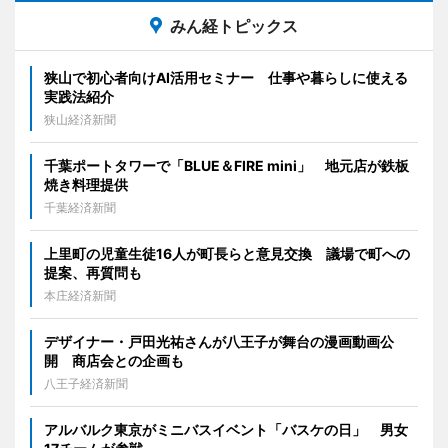
みん経トピックス
狭山で初心者向けAI活用セミナー 仕事や暮らしに使える
実践法紹介
狭山経済新聞
千葉ポートタワーで「BLUE＆FIRE mini」 地元店が鉄板
焼き料理提供
千葉経済新聞
上里町の児童生徒16人が町長らと意見交換 議場で町への
提案、再質問も
本庄経済新聞
デザイナー・戸田光祐さんが八王子が舞台の漫画動画公
開 商店会との企画も
八王子経済新聞
アルバルク東京がミニバスイベント「バスケの日」 男女