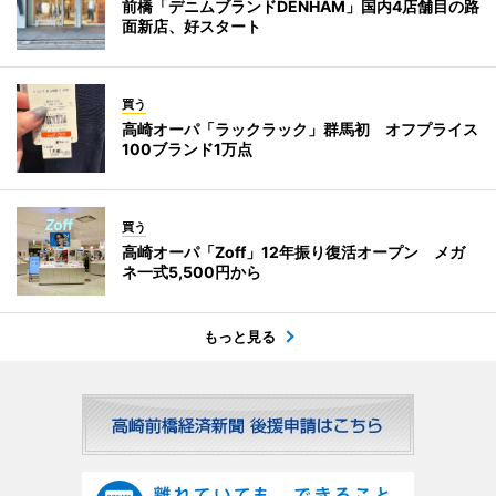
前橋「デニムブランドDENHAM」国内4店舗目の路
面新店、好スタート
買う
高崎オーパ「ラックラック」群馬初 オフプライス
100ブランド1万点
買う
高崎オーパ「Zoff」12年振り復活オープン メガ
ネ一式5,500円から
もっと見る