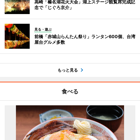
高崎「榛名湖花火大会」湖上ステージ観覧席完成記
念で「じぐろ京介」
見る・遊ぶ
前橋「赤城山らんたん祭り」ランタン600個、台湾
屋台グルメ多数
もっと見る
食べる