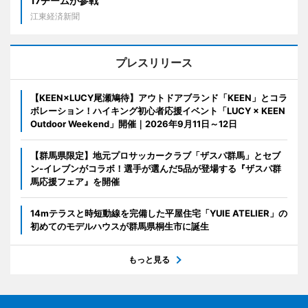
17チームが参戦
江東経済新聞
プレスリリース
【KEEN×LUCY尾瀬鳩待】アウトドアブランド「KEEN」とコラ
ボレーション！ハイキング初心者応援イベント「LUCY × KEEN
Outdoor Weekend」開催｜2026年9月11日～12日
【群馬県限定】地元プロサッカークラブ「ザスパ群馬」とセブ
ン‐イレブンがコラボ！選手が選んだ5品が登場する『ザスパ群
馬応援フェア』を開催
14mテラスと時短動線を完備した平屋住宅「YUIE ATELIER」の
初めてのモデルハウスが群馬県桐生市に誕生
もっと見る