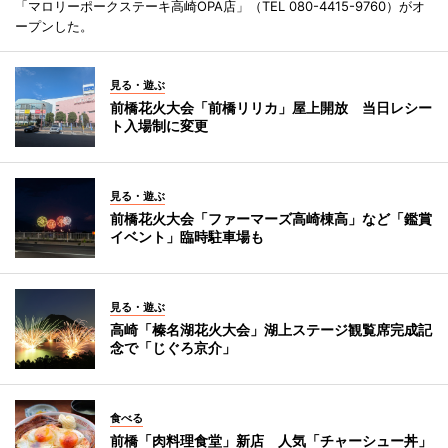
「マロリーポークステーキ高崎OPA店」（TEL 080-4415-9760）がオ
ープンした。
見る・遊ぶ
前橋花火大会「前橋リリカ」屋上開放 当日レシー
ト入場制に変更
見る・遊ぶ
前橋花火大会「ファーマーズ高崎棟高」など「鑑賞
イベント」臨時駐車場も
見る・遊ぶ
高崎「榛名湖花火大会」湖上ステージ観覧席完成記
念で「じぐろ京介」
食べる
前橋「肉料理食堂」新店 人気「チャーシュー丼」