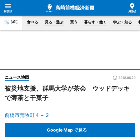
34°C
食べる
見る・遊ぶ
買う
暮らす・働く
学ぶ・知る
ニュース地図
2018.06.20
被災地支援、群馬大学が茶会 ウッドデッキ
で薄茶と干菓子
前橋市荒牧町４－２
Google Map で見る