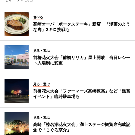
食べる
高崎オーパ「ポークステーキ」新店 「漫画のよう
な肉」2キロ挑戦も
見る・遊ぶ
前橋花火大会「前橋リリカ」屋上開放 当日レシー
ト入場制に変更
見る・遊ぶ
前橋花火大会「ファーマーズ高崎棟高」など「鑑賞
イベント」臨時駐車場も
見る・遊ぶ
高崎「榛名湖花火大会」湖上ステージ観覧席完成記
念で「じぐろ京介」