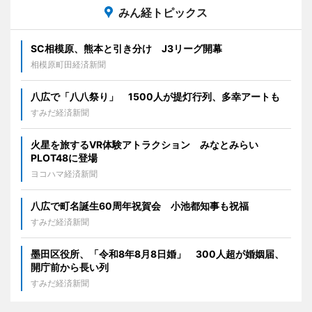
みん経トピックス
SC相模原、熊本と引き分け J3リーグ開幕
相模原町田経済新聞
八広で「八八祭り」 1500人が提灯行列、多幸アートも
すみだ経済新聞
火星を旅するVR体験アトラクション みなとみらい
PLOT48に登場
ヨコハマ経済新聞
八広で町名誕生60周年祝賀会 小池都知事も祝福
すみだ経済新聞
墨田区役所、「令和8年8月8日婚」 300人超が婚姻届、
開庁前から長い列
すみだ経済新聞