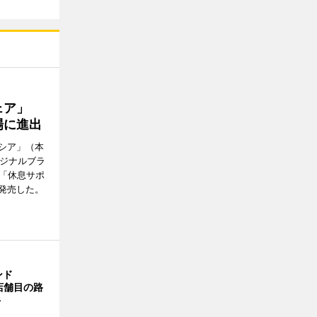
ウェア」
場に進出
シア」（本
リジナルブラ
の「休息サポ
発売した。
ンド
4店舗目の路
ト