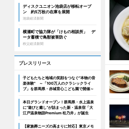
ディスクユニオン池袋店が移転オープ
ン 約5万枚の在庫を展開
池袋経済新聞
横瀬町で協力隊が「けもの相談所」 デ
ータ蓄積で鳥獣被害防ぐ
秩父経済新聞
プレスリリース
子どもたちと地域の笑顔をつなぐ"本物の音
楽体験" ～「100万人のクラシックライ
ブ」を群馬県・赤城育心こども園で開催～
本日グランドオープン！群馬県・水上温泉
に“遊びと癒し”が詰まった新・温泉宿「大
江戸温泉物語Premium 松乃井」が誕生
【家族葬ニーズの高まりに対応】東京メモ