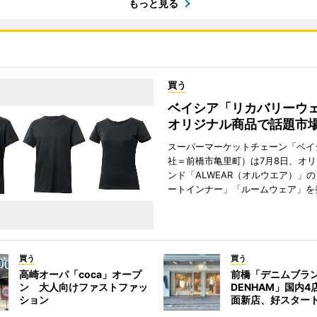
もっと見る
買う
ベイシア「リカバリー
オリジナル商品で話題市
スーパーマーケットチェーン「ベイ
社＝前橋市亀里町）は7月8日、オ
ンド「ALWEAR（オルウエア）」
ートインナー」「ルームウェア」を
買う
買う
高崎オーパ「coca」オープ
前橋「デニムブラ
ン 大人向けファストファッ
DENHAM」国内
ション
面新店、好スター