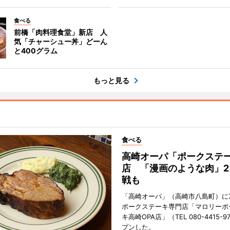
食べる
前橋「肉料理食堂」新店 人
気「チャーシュー丼」どーん
と400グラム
もっと見る
食べる
高崎オーパ「ポークステ
店 「漫画のような肉」2
戦も
「高崎オーパ」（高崎市八島町）に7
ポークステーキ専門店「マロリーポ
キ高崎OPA店」（TEL 080-4415-
プンした。