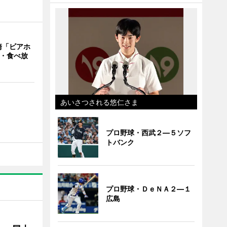
崎「ビアホ
み・食べ放
あいさつされる悠仁さま
プロ野球・西武２―５ソフ
トバンク
プロ野球・ＤｅＮＡ２―１
広島