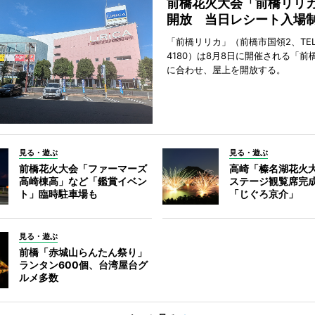
前橋花火大会「前橋リリ
開放 当日レシート入場
「前橋リリカ」（前橋市国領2、TEL 0
4180）は8月8日に開催される「前
に合わせ、屋上を開放する。
見る・遊ぶ
見る・遊ぶ
前橋花火大会「ファーマーズ
高崎「榛名湖花火
高崎棟高」など「鑑賞イベン
ステージ観覧席完
ト」臨時駐車場も
「じぐろ京介」
見る・遊ぶ
前橋「赤城山らんたん祭り」
ランタン600個、台湾屋台グ
ルメ多数