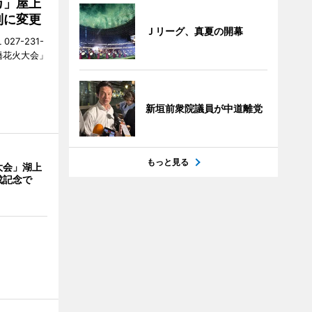
カ」屋上
制に変更
Ｊリーグ、真夏の開幕
27-231-
橋花火大会」
新垣前衆院議員が中道離党
もっと見る
大会」湖上
成記念で