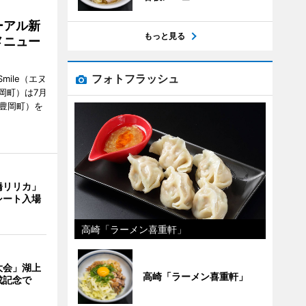
ーアル新
もっと見る
メニュー
フォトフラッシュ
mile（エヌ
岡町）は7月
市豊岡町）を
橋リリカ」
シート入場
高崎「ラーメン喜重軒」
大会」湖上
高崎「ラーメン喜重軒」
成記念で