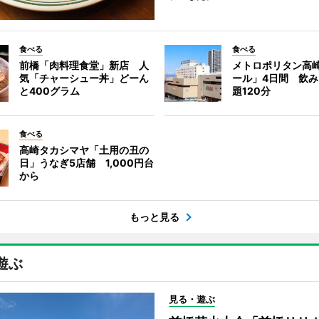
食べる
食べる
前橋「肉料理食堂」新店 人
メトロポリタン高
気「チャーシュー丼」どーん
ール」4日間 飲
と400グラム
題120分
食べる
高崎タカシマヤ「土用の丑の
日」うなぎ5店舗 1,000円台
から
もっと見る
遊ぶ
見る・遊ぶ