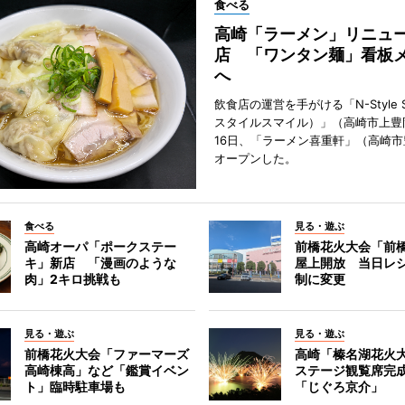
食べる
高崎「ラーメン」リニュ
店 「ワンタン麺」看板
へ
飲食店の運営を手がける「N-Style S
スタイルスマイル）」（高崎市上豊
16日、「ラーメン喜重軒」（高崎
オープンした。
食べる
見る・遊ぶ
高崎オーパ「ポークステー
前橋花火大会「前
キ」新店 「漫画のような
屋上開放 当日レ
肉」2キロ挑戦も
制に変更
見る・遊ぶ
見る・遊ぶ
前橋花火大会「ファーマーズ
高崎「榛名湖花火
高崎棟高」など「鑑賞イベン
ステージ観覧席完
ト」臨時駐車場も
「じぐろ京介」