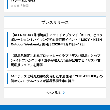
17チームが参戦
江東経済新聞
プレスリリース
【KEEN×LUCY尾瀬鳩待】アウトドアブランド「KEEN」とコラ
ボレーション！ハイキング初心者応援イベント「LUCY × KEEN
Outdoor Weekend」開催｜2026年9月11日～12日
【群馬県限定】地元プロサッカークラブ「ザスパ群馬」とセブ
ン‐イレブンがコラボ！選手が選んだ5品が登場する『ザスパ群
馬応援フェア』を開催
14mテラスと時短動線を完備した平屋住宅「YUIE ATELIER」の
初めてのモデルハウスが群馬県桐生市に誕生
もっと見る