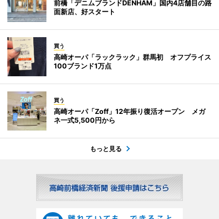
前橋「デニムブランドDENHAM」国内4店舗目の路
面新店、好スタート
買う
高崎オーパ「ラックラック」群馬初 オフプライス
100ブランド1万点
買う
高崎オーパ「Zoff」12年振り復活オープン メガ
ネ一式5,500円から
もっと見る