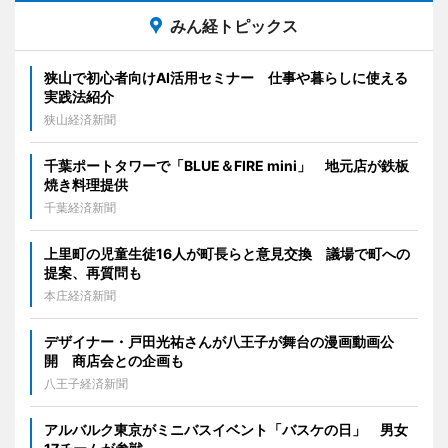
みん経トピックス
狭山で初心者向けAI活用セミナー 仕事や暮らしに使える
実践法紹介
狭山経済新聞
千葉ポートタワーで「BLUE＆FIRE mini」 地元店が鉄板
焼き料理提供
千葉経済新聞
上里町の児童生徒16人が町長らと意見交換 議場で町への
提案、再質問も
本庄経済新聞
デザイナー・戸田光祐さんが八王子が舞台の漫画動画公
開 商店会との企画も
八王子経済新聞
アルバルク東京がミニバスイベント「バスケの日」 男女