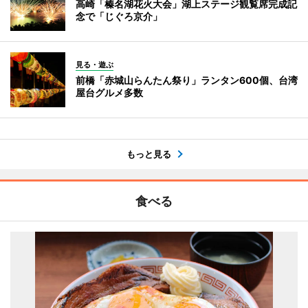
高崎「榛名湖花火大会」湖上ステージ観覧席完成記
念で「じぐろ京介」
見る・遊ぶ
前橋「赤城山らんたん祭り」ランタン600個、台湾
屋台グルメ多数
もっと見る
食べる