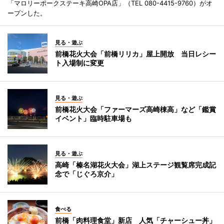
「マロリーポークステーキ高崎OPA店」（TEL 080-4415-9760）がオ
ープンした。
見る・遊ぶ
前橋花火大会「前橋リリカ」屋上開放 当日レシー
ト入場制に変更
見る・遊ぶ
前橋花火大会「ファーマーズ高崎棟高」など「鑑賞
イベント」臨時駐車場も
見る・遊ぶ
高崎「榛名湖花火大会」湖上ステージ観覧席完成記
念で「じぐろ京介」
食べる
前橋「肉料理食堂」新店 人気「チャーシュー丼」