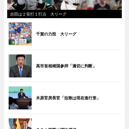
吉田は２安打１打点 大リーグ
千賀の力投 大リーグ
高市首相靖国参拝「適切に判断」
木原官房長官「拉致は現在進行形」