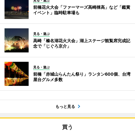
見る・遊ぶ
前橋花火大会「ファーマーズ高崎棟高」など「鑑賞
イベント」臨時駐車場も
見る・遊ぶ
高崎「榛名湖花火大会」湖上ステージ観覧席完成記
念で「じぐろ京介」
見る・遊ぶ
前橋「赤城山らんたん祭り」ランタン600個、台湾
屋台グルメ多数
もっと見る
買う