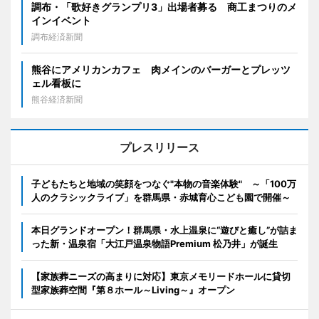
調布・「歌好きグランプリ3」出場者募る 商工まつりのメ
インイベント
調布経済新聞
熊谷にアメリカンカフェ 肉メインのバーガーとプレッツ
ェル看板に
熊谷経済新聞
プレスリリース
子どもたちと地域の笑顔をつなぐ"本物の音楽体験" ～「100万
人のクラシックライブ」を群馬県・赤城育心こども園で開催～
本日グランドオープン！群馬県・水上温泉に“遊びと癒し”が詰ま
った新・温泉宿「大江戸温泉物語Premium 松乃井」が誕生
【家族葬ニーズの高まりに対応】東京メモリードホールに貸切
型家族葬空間『第８ホール～Living～』オープン