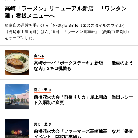
高崎「ラーメン」リニューアル新店 「ワンタン
麺」看板メニューへ
飲食店の運営を手がける「N-Style Smile（エヌスタイルスマイル）」
（高崎市上豊岡町）は7月16日、「ラーメン喜重軒」（高崎市豊岡町）
をオープンした。
食べる
高崎オーパ「ポークステーキ」新店 「漫画のよう
な肉」2キロ挑戦も
見る・遊ぶ
前橋花火大会「前橋リリカ」屋上開放 当日レシー
ト入場制に変更
見る・遊ぶ
前橋花火大会「ファーマーズ高崎棟高」など「鑑賞
イベント」臨時駐車場も