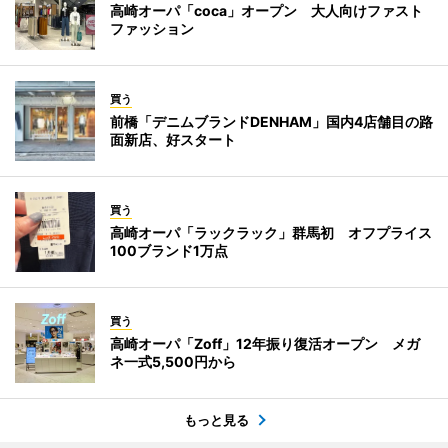
高崎オーパ「coca」オープン 大人向けファスト
ファッション
買う
前橋「デニムブランドDENHAM」国内4店舗目の路
面新店、好スタート
買う
高崎オーパ「ラックラック」群馬初 オフプライス
100ブランド1万点
買う
高崎オーパ「Zoff」12年振り復活オープン メガ
ネ一式5,500円から
もっと見る