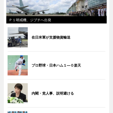
Ｐ１哨戒機、ジブチへ出発
在日米軍が支援物資輸送
プロ野球・日本ハム１―０楽天
内閣・党人事、説明避ける