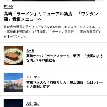
食べる
高崎「ラーメン」リニューアル新店 「ワンタン
麺」看板メニューへ
飲食店の運営を手がける「N-Style Smile（エヌスタイルスマイル）」
（高崎市上豊岡町）は7月16日、「ラーメン喜重軒」（高崎市豊岡町）
をオープンした。
食べる
高崎オーパ「ポークステーキ」新店 「漫画のよう
な肉」2キロ挑戦も
見る・遊ぶ
前橋花火大会「前橋リリカ」屋上開放 当日レシー
ト入場制に変更
見る・遊ぶ