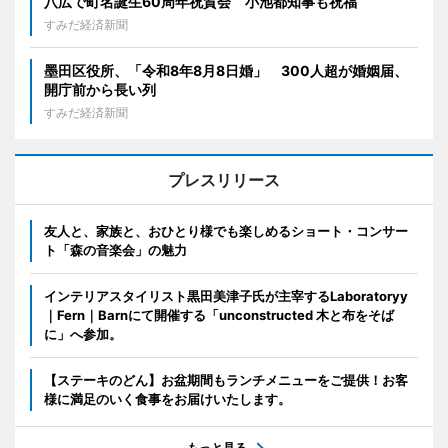
八広で町名誕生60周年祝賀会 小池都知事も祝福
すみだ経済新聞
墨田区役所、「令和8年8月8日婚」 300人超が婚姻届、
開庁前から長い列
すみだ経済新聞
プレスリリース
友人と、家族と、おひとり様でも楽しめるショート・コンサー
ト「森の音楽会」の魅力
インテリアスタイリスト黒田美津子氏が主宰するLaboratoryy
｜Fern｜Barnにて開催する「unconstructed 木と布をそば
に」へ参加。
【ステーキのどん】お盆期間もランチメニューをご提供！お客
様に満足のいく食事をお届けいたします。
もっと見る