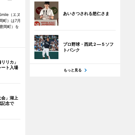
あいさつされる悠仁さま
mile（エヌ
岡町）は7月
市豊岡町）を
プロ野球・西武２―５ソフ
トバンク
橋リリカ」
シート入場
もっと見る
大会」湖上
成記念で