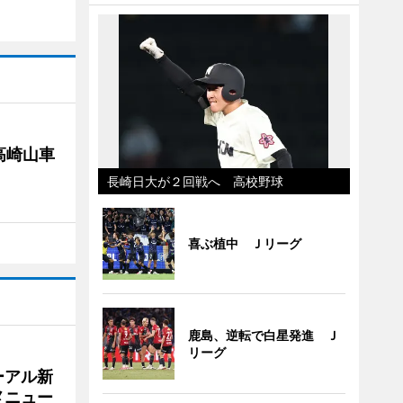
高崎山車
長崎日大が２回戦へ 高校野球
喜ぶ植中 Ｊリーグ
鹿島、逆転で白星発進 Ｊ
リーグ
ーアル新
メニュー