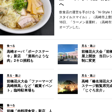
へ
飲食店の運営を手がける「N-Style S
スタイルスマイル）」（高崎市上豊
16日、「ラーメン喜重軒」（高崎
オープンした。
食べる
見る・遊ぶ
高崎オーパ「ポークステー
前橋花火大会「前
キ」新店 「漫画のような
屋上開放 当日レ
肉」2キロ挑戦も
制に変更
見る・遊ぶ
見る・遊ぶ
前橋花火大会「ファーマーズ
高崎「榛名湖花火
高崎棟高」など「鑑賞イベン
ステージ観覧席完
ト」臨時駐車場も
「じぐろ京介」
食べる
前橋「肉料理食堂」新店 人