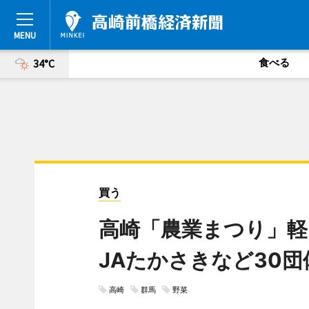
食べる
34°C
買う
高崎「農業まつり」軽
JAたかさきなど30団
高崎
群馬
野菜