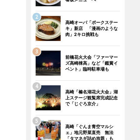
高崎オーパ「ポークステー
キ」新店 「漫画のような
肉」2キロ挑戦も
前橋花火大会「ファーマー
ズ高崎棟高」など「鑑賞イ
ベント」臨時駐車場も
高崎「榛名湖花火大会」湖
上ステージ観覧席完成記念
で「じぐろ京介」
高崎「ぐんま青空マルシ
ェ」地元野菜直売 無法
「タマネギ詰め放題」も