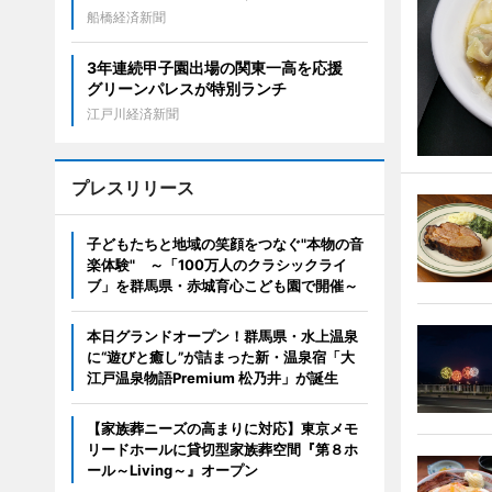
船橋経済新聞
3年連続甲子園出場の関東一高を応援
グリーンパレスが特別ランチ
江戸川経済新聞
プレスリリース
子どもたちと地域の笑顔をつなぐ"本物の音
楽体験" ～「100万人のクラシックライ
ブ」を群馬県・赤城育心こども園で開催～
本日グランドオープン！群馬県・水上温泉
に“遊びと癒し”が詰まった新・温泉宿「大
江戸温泉物語Premium 松乃井」が誕生
【家族葬ニーズの高まりに対応】東京メモ
リードホールに貸切型家族葬空間『第８ホ
ール～Living～』オープン