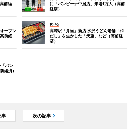
（高前経
に「バンビーナ中居店」来場1万人（高前
経済）
食べる
オープン
高崎駅「弁当」新店 水沢うどん老舗「和
高前経
だし」を生かした「天重」など（高前経
済）
チ「パン
前経済）
記事
次の記事