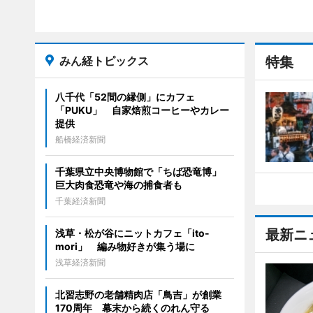
みん経トピックス
特集
八千代「52間の縁側」にカフェ
「PUKU」 自家焙煎コーヒーやカレー
提供
船橋経済新聞
千葉県立中央博物館で「ちば恐竜博」
巨大肉食恐竜や海の捕食者も
千葉経済新聞
最新ニ
浅草・松が谷にニットカフェ「ito-
mori」 編み物好きが集う場に
浅草経済新聞
北習志野の老舗精肉店「鳥吉」が創業
170周年 幕末から続くのれん守る