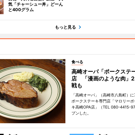
気「チャーシュー丼」どーん
と400グラム
もっと見る
食べる
高崎オーパ「ポークステ
店 「漫画のような肉」2
戦も
「高崎オーパ」（高崎市八島町）に7
ポークステーキ専門店「マロリーポ
キ高崎OPA店」（TEL 080-4415-
プンした。