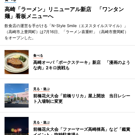
高崎「ラーメン」リニューアル新店 「ワンタン
麺」看板メニューへ
飲食店の運営を手がける「N-Style Smile（エヌスタイルスマイル）」
（高崎市上豊岡町）は7月16日、「ラーメン喜重軒」（高崎市豊岡町）
をオープンした。
食べる
高崎オーパ「ポークステーキ」新店 「漫画のよう
な肉」2キロ挑戦も
見る・遊ぶ
前橋花火大会「前橋リリカ」屋上開放 当日レシー
ト入場制に変更
見る・遊ぶ
前橋花火大会「ファーマーズ高崎棟高」など「鑑賞
イベント」臨時駐車場も