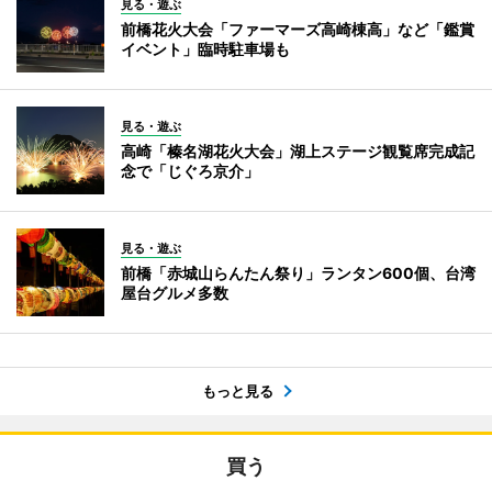
見る・遊ぶ
前橋花火大会「ファーマーズ高崎棟高」など「鑑賞
イベント」臨時駐車場も
見る・遊ぶ
高崎「榛名湖花火大会」湖上ステージ観覧席完成記
念で「じぐろ京介」
見る・遊ぶ
前橋「赤城山らんたん祭り」ランタン600個、台湾
屋台グルメ多数
もっと見る
買う