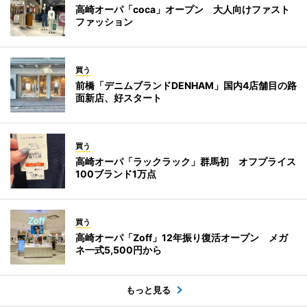
高崎オーパ「coca」オープン 大人向けファスト
ファッション
買う
前橋「デニムブランドDENHAM」国内4店舗目の路
面新店、好スタート
買う
高崎オーパ「ラックラック」群馬初 オフプライス
100ブランド1万点
買う
高崎オーパ「Zoff」12年振り復活オープン メガ
ネ一式5,500円から
もっと見る