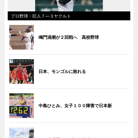
プロ野球・巨人７―３ヤクルト
鳴門渦潮が２回戦へ 高校野球
日本、モンゴルに敗れる
中島ひとみ、女子１００障害で日本新