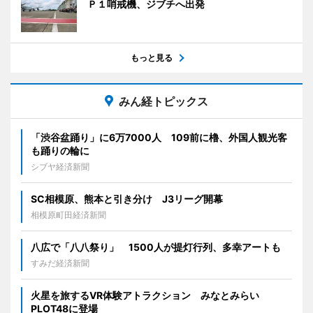
Ｐ１哨戒機、ジブチへ出発
もっと見る
みん経トピックス
「渋谷盆踊り」に6万7000人 109前に櫓、外国人観光客
も踊りの輪に
シブヤ経済新聞
SC相模原、熊本と引き分け J3リーグ開幕
相模原町田経済新聞
八広で「八八祭り」 1500人が提灯行列、多幸アートも
すみだ経済新聞
火星を旅するVR体験アトラクション みなとみらい
PLOT48に登場