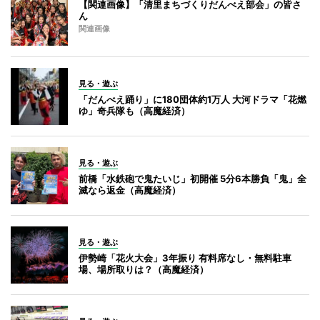
【関連画像】「清里まちづくりだんべえ部会」の皆さ
ん
関連画像
見る・遊ぶ
「だんべえ踊り」に180団体約1万人 大河ドラマ「花燃
ゆ」奇兵隊も（高魔経済）
見る・遊ぶ
前橋「水鉄砲で鬼たいじ」初開催 5分6本勝負「鬼」全
滅なら返金（高魔経済）
見る・遊ぶ
伊勢崎「花火大会」3年振り 有料席なし・無料駐車
場、場所取りは？（高魔経済）