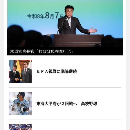
木原官房長官「拉致は現在進行形」
ＥＰＡ視野に議論継続
東海大甲府が２回戦へ 高校野球