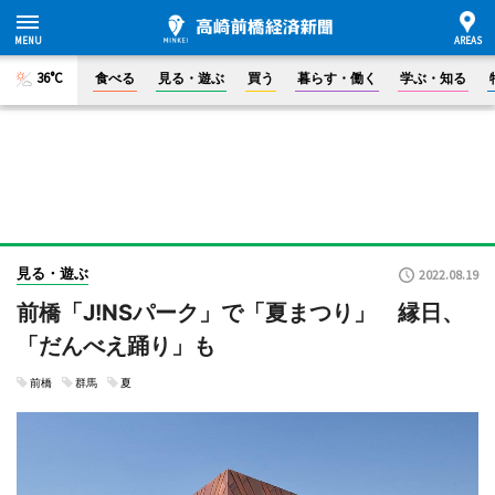
36°C
食べる
見る・遊ぶ
買う
暮らす・働く
学ぶ・知る
見る・遊ぶ
2022.08.19
前橋「J!NSパーク」で「夏まつり」 縁日、
「だんべえ踊り」も
前橋
群馬
夏