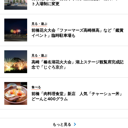
ト入場制に変更
見る・遊ぶ
前橋花火大会「ファーマーズ高崎棟高」など「鑑賞
イベント」臨時駐車場も
見る・遊ぶ
高崎「榛名湖花火大会」湖上ステージ観覧席完成記
念で「じぐろ京介」
食べる
前橋「肉料理食堂」新店 人気「チャーシュー丼」
どーんと400グラム
もっと見る