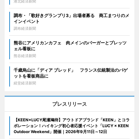
港北経済新聞
調布・「歌好きグランプリ3」出場者募る 商工まつりのメ
インイベント
調布経済新聞
熊谷にアメリカンカフェ 肉メインのバーガーとプレッツ
ェル看板に
熊谷経済新聞
千歳烏山に「ディア ブレッド」 フランス伝統製法のバゲ
ットを看板商品に
経堂経済新聞
プレスリリース
【KEEN×LUCY尾瀬鳩待】アウトドアブランド「KEEN」とコラ
ボレーション！ハイキング初心者応援イベント「LUCY × KEEN
Outdoor Weekend」開催｜2026年9月11日～12日