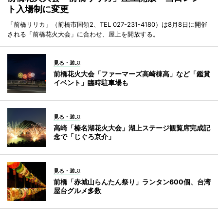
ト入場制に変更
「前橋リリカ」（前橋市国領2、TEL 027-231-4180）は8月8日に開催
される「前橋花火大会」に合わせ、屋上を開放する。
見る・遊ぶ
前橋花火大会「ファーマーズ高崎棟高」など「鑑賞
イベント」臨時駐車場も
見る・遊ぶ
高崎「榛名湖花火大会」湖上ステージ観覧席完成記
念で「じぐろ京介」
見る・遊ぶ
前橋「赤城山らんたん祭り」ランタン600個、台湾
屋台グルメ多数