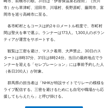
崎市、前橋市の順。31日は「伊香保温泉石段街」（渋川
市）から草津町、沼田市、川場村、長野原町、藤岡市、富
岡市を巡り高崎市に至る。
各市町村ともコースは約2キロメートル程度で、市町村
間は聖火を車で運ぶ。ランナーは173人。1,300人のボラン
ティアが運営をサポートする。
観覧は三密を避け、マスク着用、大声禁止。30日のス
タートは8時37分、31日は8時24分。当日の最終地点でラ
ンナーを迎える「セレブレーション」には事前予約した人
（各日200人）が対象。
群馬県の担当者は「NHKが特設サイトでリレーの模様を
ライブ配信する。三密を避けるためにも自宅や職場から応
援してもらえたら」と呼び掛ける。