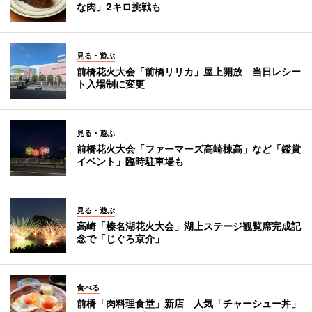
な肉」2キロ挑戦も
見る・遊ぶ
前橋花火大会「前橋リリカ」屋上開放 当日レシー
ト入場制に変更
見る・遊ぶ
前橋花火大会「ファーマーズ高崎棟高」など「鑑賞
イベント」臨時駐車場も
見る・遊ぶ
高崎「榛名湖花火大会」湖上ステージ観覧席完成記
念で「じぐろ京介」
食べる
前橋「肉料理食堂」新店 人気「チャーシュー丼」