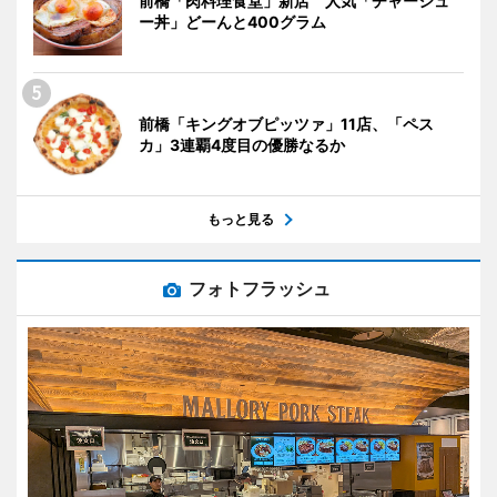
前橋「肉料理食堂」新店 人気「チャーシュ
ー丼」どーんと400グラム
前橋「キングオブピッツァ」11店、「ペス
カ」3連覇4度目の優勝なるか
もっと見る
フォトフラッシュ