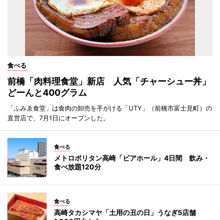
食べる
前橋「肉料理食堂」新店 人気「チャーシュー丼」
どーんと400グラム
「ふみゑ食堂」は食肉の卸売を手がける「UTY」（前橋市富士見町）の
直営店で、7月1日にオープンした。
食べる
メトロポリタン高崎「ビアホール」4日間 飲み・
食べ放題120分
食べる
高崎タカシマヤ「土用の丑の日」うなぎ5店舗