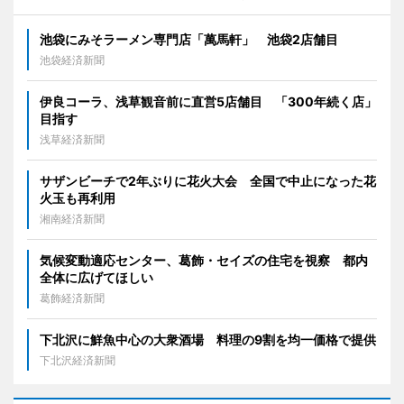
池袋にみそラーメン専門店「萬馬軒」 池袋2店舗目
池袋経済新聞
伊良コーラ、浅草観音前に直営5店舗目 「300年続く店」
目指す
浅草経済新聞
サザンビーチで2年ぶりに花火大会 全国で中止になった花
火玉も再利用
湘南経済新聞
気候変動適応センター、葛飾・セイズの住宅を視察 都内
全体に広げてほしい
葛飾経済新聞
下北沢に鮮魚中心の大衆酒場 料理の9割を均一価格で提供
下北沢経済新聞