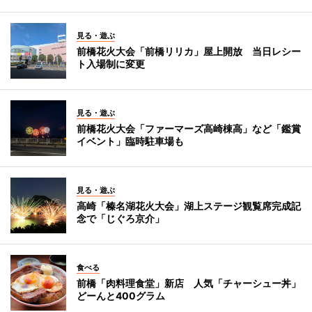
見る・遊ぶ
前橋花火大会「前橋リリカ」屋上開放 当日レシー
ト入場制に変更
見る・遊ぶ
前橋花火大会「ファーマーズ高崎棟高」など「鑑賞
イベント」臨時駐車場も
見る・遊ぶ
高崎「榛名湖花火大会」湖上ステージ観覧席完成記
念で「じぐろ京介」
食べる
前橋「肉料理食堂」新店 人気「チャーシュー丼」
どーんと400グラム