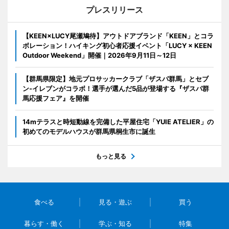
プレスリリース
【KEEN×LUCY尾瀬鳩待】アウトドアブランド「KEEN」とコラ
ボレーション！ハイキング初心者応援イベント「LUCY × KEEN
Outdoor Weekend」開催｜2026年9月11日～12日
【群馬県限定】地元プロサッカークラブ「ザスパ群馬」とセブ
ン‐イレブンがコラボ！選手が選んだ5品が登場する『ザスパ群
馬応援フェア』を開催
14mテラスと時短動線を完備した平屋住宅「YUIE ATELIER」の
初めてのモデルハウスが群馬県桐生市に誕生
もっと見る
食べる
見る・遊ぶ
買う
暮らす・働く
学ぶ・知る
特集