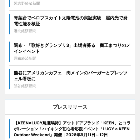
習志野経済新聞
青葉台でペロブスカイト太陽電池の実証実験 屋内光で発
電性能を検証
港北経済新聞
調布・「歌好きグランプリ3」出場者募る 商工まつりのメ
インイベント
調布経済新聞
熊谷にアメリカンカフェ 肉メインのバーガーとプレッツ
ェル看板に
熊谷経済新聞
プレスリリース
【KEEN×LUCY尾瀬鳩待】アウトドアブランド「KEEN」とコラ
ボレーション！ハイキング初心者応援イベント「LUCY × KEEN
Outdoor Weekend」開催｜2026年9月11日～12日