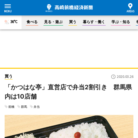
36°C
食べる
見る・遊ぶ
買う
暮らす・働く
学ぶ・知る
買う
2020.03.26
「かつはな亭」直営店で弁当2割引き 群馬県
内は10店舗
前橋
群馬
弁当