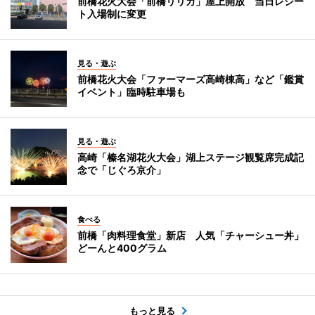
前橋花火大会「前橋リリカ」屋上開放 当日レシー
ト入場制に変更
見る・遊ぶ
前橋花火大会「ファーマーズ高崎棟高」など「鑑賞
イベント」臨時駐車場も
見る・遊ぶ
高崎「榛名湖花火大会」湖上ステージ観覧席完成記
念で「じぐろ京介」
食べる
前橋「肉料理食堂」新店 人気「チャーシュー丼」
どーんと400グラム
もっと見る