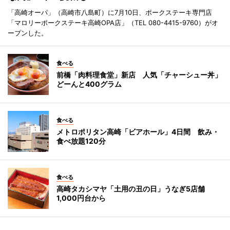
「高崎オーパ」（高崎市八島町）に7月10日、ポークステーキ専門店
「マロリーポークステーキ高崎OPA店」（TEL 080-4415-9760）がオ
ープンした。
食べる
前橋「肉料理食堂」新店 人気「チャーシュー丼」
どーんと400グラム
食べる
メトロポリタン高崎「ビアホール」4日間 飲み・
食べ放題120分
食べる
高崎タカシマヤ「土用の丑の日」うなぎ5店舗
1,000円台から