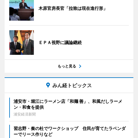
木原官房長官「拉致は現在進行形」
ＥＰＡ視野に議論継続
もっと見る
みん経トピックス
浦安市・堀江にラーメン店「和麺 善」、和風だしラーメ
ン・和食を提供
浦安経済新聞
習志野・奏の杜でワークショップ 住民が育てたラベンダ
ーでリース作りなど