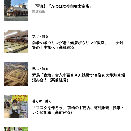
【写真】「かつはな亭前橋文京店」
関連画像
学ぶ・知る
前橋のボウリング場「健康ボウリング教室」コロナ対
策の上実施へ（高前経済）
学ぶ・知る
群馬「古墳」吉永小百合さん効果で10倍も 大型駐車場
混み合う（高前経済）
暮らす・働く
「マスクを作ろう」 前橋の手芸店、材料販売・指導・
レシピ配布（高前経済）