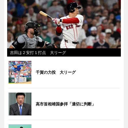
吉田は２安打１打点 大リーグ
千賀の力投 大リーグ
高市首相靖国参拝「適切に判断」