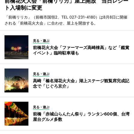
前橋花火大会「前橋リリカ」屋上開放 当日レシー
ト入場制に変更
「前橋リリカ」（前橋市国領2、TEL 027-231-4180）は8月8日に開催
される「前橋花火大会」に合わせ、屋上を開放する。
見る・遊ぶ
前橋花火大会「ファーマーズ高崎棟高」など「鑑賞
イベント」臨時駐車場も
見る・遊ぶ
高崎「榛名湖花火大会」湖上ステージ観覧席完成記
念で「じぐろ京介」
見る・遊ぶ
前橋「赤城山らんたん祭り」ランタン600個、台湾
屋台グルメ多数