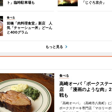
ト」臨時駐車場も
「じぐろ京介」
食べる
前橋「肉料理食堂」新店 人
気「チャーシュー丼」どーん
と400グラム
もっと見る
食べる
高崎オーパ「ポークステ
店 「漫画のような肉」2
戦も
「高崎オーパ」（高崎市八島町）に7
ポークステーキ専門店「マロリーポ