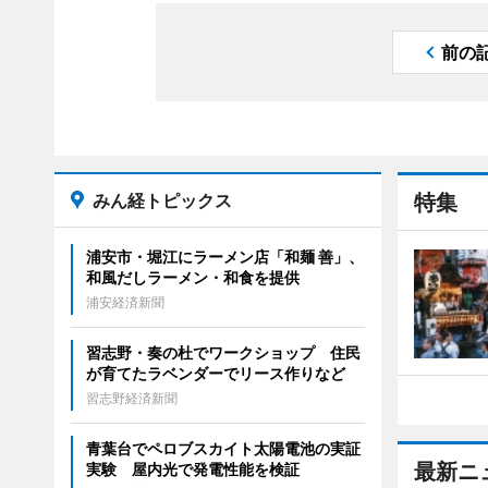
前の
みん経トピックス
特集
浦安市・堀江にラーメン店「和麺 善」、
和風だしラーメン・和食を提供
浦安経済新聞
習志野・奏の杜でワークショップ 住民
が育てたラベンダーでリース作りなど
習志野経済新聞
青葉台でペロブスカイト太陽電池の実証
最新ニ
実験 屋内光で発電性能を検証