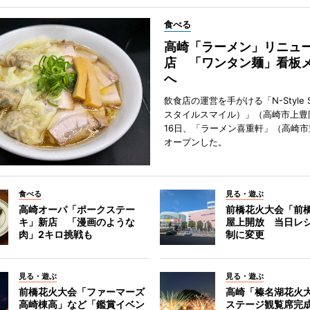
食べる
高崎「ラーメン」リニュ
店 「ワンタン麺」看板
へ
飲食店の運営を手がける「N-Style S
スタイルスマイル）」（高崎市上豊
16日、「ラーメン喜重軒」（高崎
オープンした。
食べる
見る・遊ぶ
高崎オーパ「ポークステー
前橋花火大会「前
キ」新店 「漫画のような
屋上開放 当日レ
肉」2キロ挑戦も
制に変更
見る・遊ぶ
見る・遊ぶ
前橋花火大会「ファーマーズ
高崎「榛名湖花火
高崎棟高」など「鑑賞イベン
ステージ観覧席完