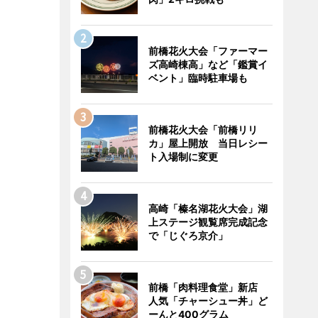
前橋花火大会「ファーマー
ズ高崎棟高」など「鑑賞イ
ベント」臨時駐車場も
前橋花火大会「前橋リリ
カ」屋上開放 当日レシー
ト入場制に変更
高崎「榛名湖花火大会」湖
上ステージ観覧席完成記念
で「じぐろ京介」
前橋「肉料理食堂」新店
人気「チャーシュー丼」ど
ーんと400グラム