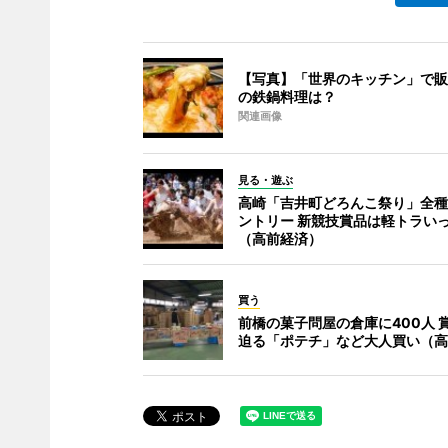
【写真】「世界のキッチン」で販
の鉄鍋料理は？
関連画像
見る・遊ぶ
高崎「吉井町どろんこ祭り」全種
ントリー 新競技賞品は軽トラい
（高前経済）
買う
前橋の菓子問屋の倉庫に400人 
迫る「ポテチ」など大人買い（高