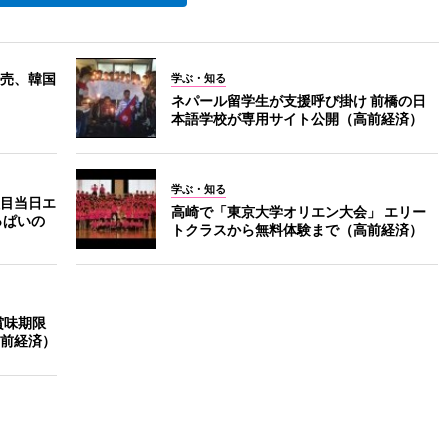
売、韓国
学ぶ・知る
ネパール留学生が支援呼び掛け 前橋の日
本語学校が専用サイト公開（高前経済）
学ぶ・知る
目当日エ
高崎で「東京大学オリエン大会」 エリー
っぱいの
トクラスから無料体験まで（高前経済）
賞味期限
前経済）