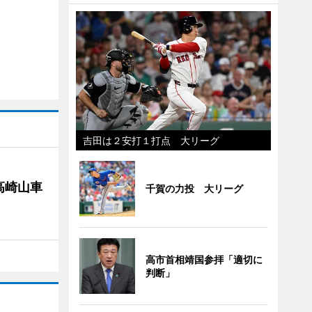
吉田は２安打１打点 大リーグ
高崎山車
千賀の力投 大リーグ
高市首相靖国参拝「適切に
判断」