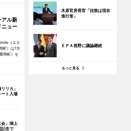
木原官房長官「拉致は現在
進行形」
ーアル新
メニュー
mile（エヌ
ＥＰＡ視野に議論継続
岡町）は7月
市豊岡町）を
もっと見る
橋リリカ」
シート入場
大会」湖上
成記念で