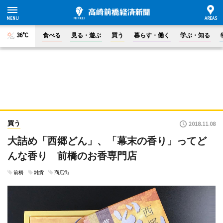
36°C
食べる
見る・遊ぶ
買う
暮らす・働く
学ぶ・知る
買う
2018.11.08
大詰め「西郷どん」、「幕末の香り」ってど
んな香り 前橋のお香専門店
前橋
雑貨
商店街