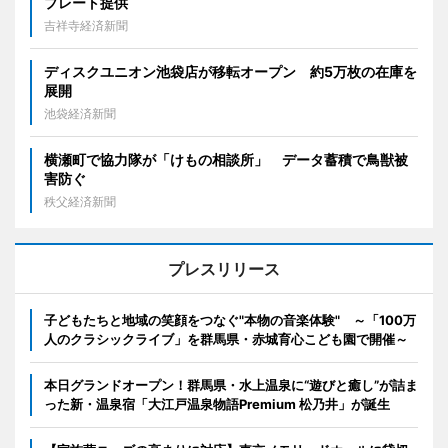
プレート提供
吉祥寺経済新聞
ディスクユニオン池袋店が移転オープン 約5万枚の在庫を
展開
池袋経済新聞
横瀬町で協力隊が「けもの相談所」 データ蓄積で鳥獣被
害防ぐ
秩父経済新聞
プレスリリース
子どもたちと地域の笑顔をつなぐ"本物の音楽体験" ～「100万
人のクラシックライブ」を群馬県・赤城育心こども園で開催～
本日グランドオープン！群馬県・水上温泉に“遊びと癒し”が詰ま
った新・温泉宿「大江戸温泉物語Premium 松乃井」が誕生