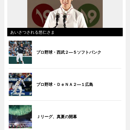
あいさつされる悠仁さま
プロ野球・西武２―５ソフトバンク
プロ野球・ＤｅＮＡ２―１広島
Ｊリーグ、真夏の開幕