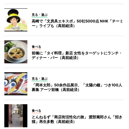
見る・遊ぶ
高崎で「文房具エキスポ」50社5000点 NHK「チーミ
ー」ライブも（高前経済）
食べる
前橋に「タイ料理」新店 女性をターゲットにランチ・
ディナー・バー（高前経済）
見る・遊ぶ
「岡本太郎」50余作品展示、「太陽の鐘」つき100人
募集 アーツ前橋（高前経済）
食べる
とんねるず「商店街活性化の旅」 渡部篤郎さん「招き
猫」再生多数（高前経済）