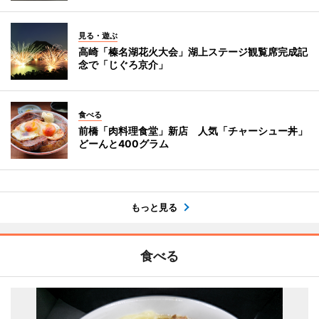
見る・遊ぶ
高崎「榛名湖花火大会」湖上ステージ観覧席完成記
念で「じぐろ京介」
食べる
前橋「肉料理食堂」新店 人気「チャーシュー丼」
どーんと400グラム
もっと見る
食べる