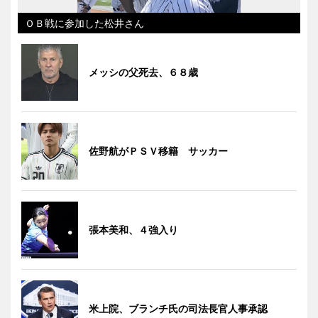
ＯＢ戦に参加した松井さん
メッシの父死去、６８歳
佐野航がＰＳＶ移籍 サッカー
張本美和、４強入り
米上院、ブランチ氏の司法長官人事承認