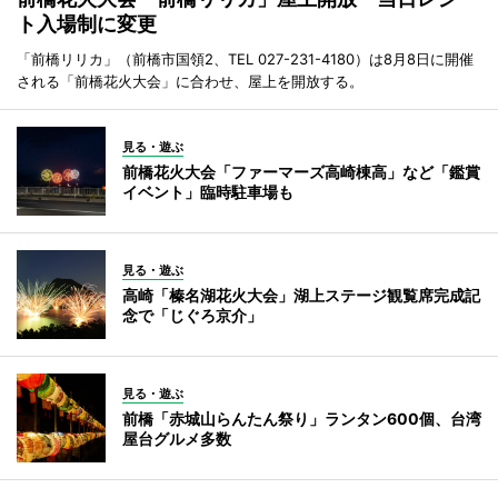
ト入場制に変更
「前橋リリカ」（前橋市国領2、TEL 027-231-4180）は8月8日に開催
される「前橋花火大会」に合わせ、屋上を開放する。
見る・遊ぶ
前橋花火大会「ファーマーズ高崎棟高」など「鑑賞
イベント」臨時駐車場も
見る・遊ぶ
高崎「榛名湖花火大会」湖上ステージ観覧席完成記
念で「じぐろ京介」
見る・遊ぶ
前橋「赤城山らんたん祭り」ランタン600個、台湾
屋台グルメ多数