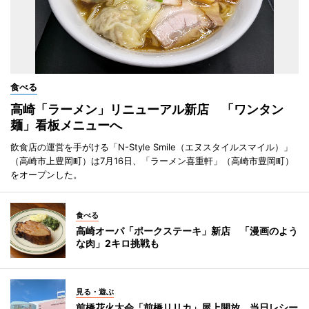
食べる
高崎「ラーメン」リニューアル新店 「ワンタン
麺」看板メニューへ
飲食店の運営を手がける「N-Style Smile（エヌスタイルスマイル）」
（高崎市上豊岡町）は7月16日、「ラーメン喜重軒」（高崎市豊岡町）
をオープンした。
食べる
高崎オーパ「ポークステーキ」新店 「漫画のよう
な肉」2キロ挑戦も
見る・遊ぶ
前橋花火大会「前橋リリカ」屋上開放 当日レシー