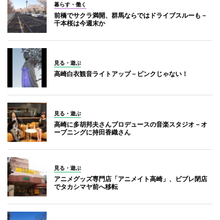
暮らす・働く
前橋でサクラ満開、群馬ならではドライブスルーも－
千本桜は今週末か
見る・遊ぶ
高崎白衣観音ライトアップ－ピンクじゃない！
見る・遊ぶ
高崎に多胡邦夫さんプロデュースの音楽スタジオ－オ
ープニングに持田香織さん
見る・遊ぶ
アニメグッズ専門店「アニメイト高崎」、ビブレ閉店
でタカシマヤ前へ移転