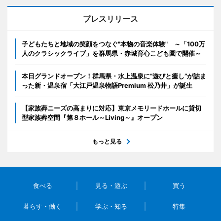
プレスリリース
子どもたちと地域の笑顔をつなぐ"本物の音楽体験" ～「100万
人のクラシックライブ」を群馬県・赤城育心こども園で開催～
本日グランドオープン！群馬県・水上温泉に“遊びと癒し”が詰ま
った新・温泉宿「大江戸温泉物語Premium 松乃井」が誕生
【家族葬ニーズの高まりに対応】東京メモリードホールに貸切
型家族葬空間『第８ホール～Living～』オープン
もっと見る
食べる
見る・遊ぶ
買う
暮らす・働く
学ぶ・知る
特集