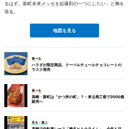
るはず。新町未来メッセを起爆剤の一つにしたい」と胸を
張る。
地図を見る
食べる
ハラダが限定商品、クーベルチュールチョコレートの
ラスク発売
食べる
高崎・新町は「かつ丼の町」？－来る商工祭で2000個
販売へ
見る・遊ぶ
高崎で自転車レース「榛名ヒルクライム」、今年も日