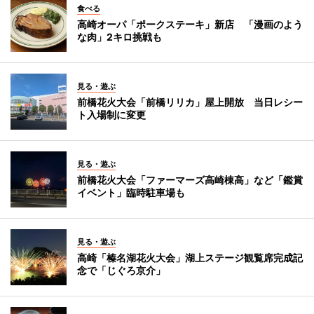
食べる
高崎オーパ「ポークステーキ」新店 「漫画のよう
な肉」2キロ挑戦も
見る・遊ぶ
前橋花火大会「前橋リリカ」屋上開放 当日レシー
ト入場制に変更
見る・遊ぶ
前橋花火大会「ファーマーズ高崎棟高」など「鑑賞
イベント」臨時駐車場も
見る・遊ぶ
高崎「榛名湖花火大会」湖上ステージ観覧席完成記
念で「じぐろ京介」