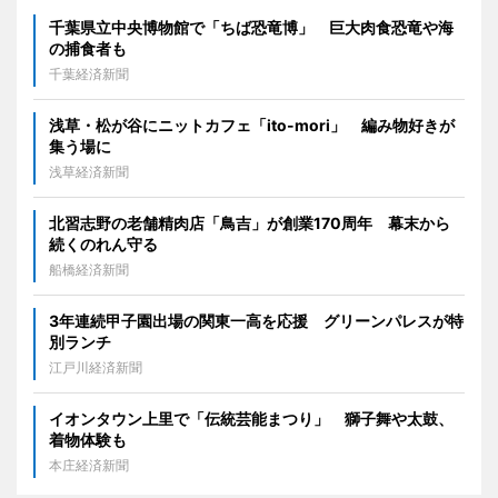
千葉県立中央博物館で「ちば恐竜博」 巨大肉食恐竜や海
の捕食者も
千葉経済新聞
浅草・松が谷にニットカフェ「ito-mori」 編み物好きが
集う場に
浅草経済新聞
北習志野の老舗精肉店「鳥吉」が創業170周年 幕末から
続くのれん守る
船橋経済新聞
3年連続甲子園出場の関東一高を応援 グリーンパレスが特
別ランチ
江戸川経済新聞
イオンタウン上里で「伝統芸能まつり」 獅子舞や太鼓、
着物体験も
本庄経済新聞