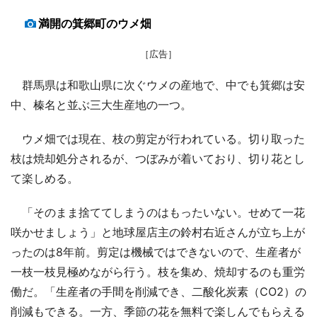
満開の箕郷町のウメ畑
［広告］
群馬県は和歌山県に次ぐウメの産地で、中でも箕郷は安
中、榛名と並ぶ三大生産地の一つ。
ウメ畑では現在、枝の剪定が行われている。切り取った
枝は焼却処分されるが、つぼみが着いており、切り花とし
て楽しめる。
「そのまま捨ててしまうのはもったいない。せめて一花
咲かせましょう」と地球屋店主の鈴村右近さんが立ち上が
ったのは8年前。剪定は機械ではできないので、生産者が
一枝一枝見極めながら行う。枝を集め、焼却するのも重労
働だ。「生産者の手間を削減でき、二酸化炭素（CO2）の
削減もできる。一方、季節の花を無料で楽しんでもらえる