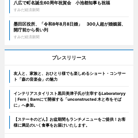
八広で町名誕生60周年祝賀会 小池都知事も祝福
すみだ経済新聞
墨田区役所、「令和8年8月8日婚」 300人超が婚姻届、
開庁前から長い列
すみだ経済新聞
プレスリリース
友人と、家族と、おひとり様でも楽しめるショート・コンサー
ト「森の音楽会」の魅力
インテリアスタイリスト黒田美津子氏が主宰するLaboratoryy
｜Fern｜Barnにて開催する「unconstructed 木と布をそば
に」へ参加。
【ステーキのどん】お盆期間もランチメニューをご提供！お客
様に満足のいく食事をお届けいたします。