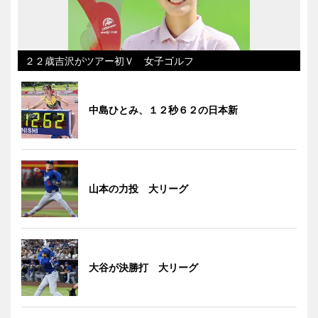
２２歳吉沢がツアー初Ｖ 女子ゴルフ
中島ひとみ、１２秒６２の日本新
山本の力投 大リーグ
大谷が決勝打 大リーグ