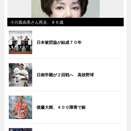
小川真由美さん死去、８６歳
日本被団協が結成７０年
日南学園が２回戦へ 高校野球
後藤大樹、４００障害で銀