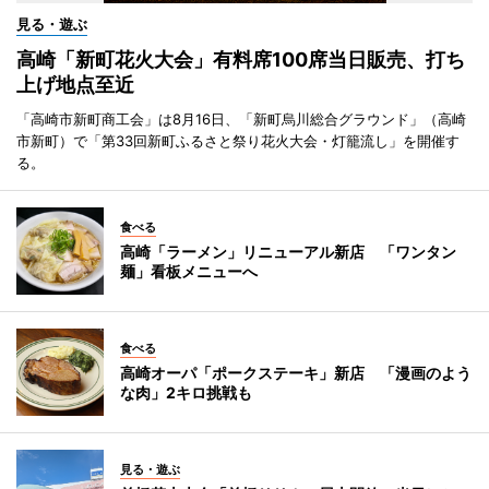
見る・遊ぶ
高崎「新町花火大会」有料席100席当日販売、打ち
上げ地点至近
「高崎市新町商工会」は8月16日、「新町烏川総合グラウンド」（高崎
市新町）で「第33回新町ふるさと祭り花火大会・灯籠流し」を開催す
る。
食べる
高崎「ラーメン」リニューアル新店 「ワンタン
麺」看板メニューへ
食べる
高崎オーパ「ポークステーキ」新店 「漫画のよう
な肉」2キロ挑戦も
見る・遊ぶ