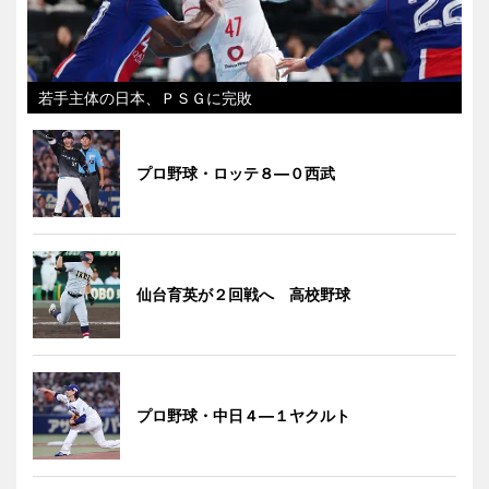
若手主体の日本、ＰＳＧに完敗
プロ野球・ロッテ８―０西武
仙台育英が２回戦へ 高校野球
プロ野球・中日４―１ヤクルト