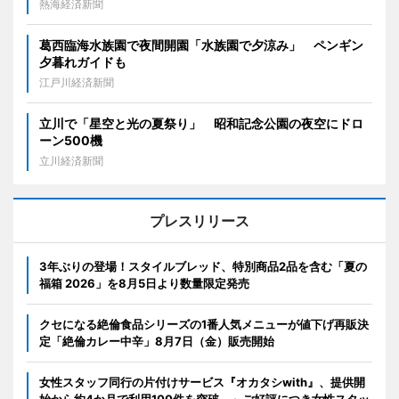
熱海経済新聞
葛西臨海水族園で夜間開園「水族園で夕涼み」 ペンギン
夕暮れガイドも
江戸川経済新聞
立川で「星空と光の夏祭り」 昭和記念公園の夜空にドロ
ーン500機
立川経済新聞
プレスリリース
3年ぶりの登場！スタイルブレッド、特別商品2品を含む「夏の
福箱 2026」を8月5日より数量限定発売
クセになる絶倫食品シリーズの1番人気メニューが値下げ再販決
定「絶倫カレー中辛」8月7日（金）販売開始
女性スタッフ同行の片付けサービス『オカタシwith』、提供開