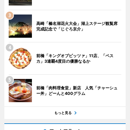
高崎「榛名湖花火大会」湖上ステージ観覧席
完成記念で「じぐろ京介」
前橋「キングオブピッツァ」11店、「ペス
カ」3連覇4度目の優勝なるか
前橋「肉料理食堂」新店 人気「チャーシュ
ー丼」どーんと400グラム
もっと見る