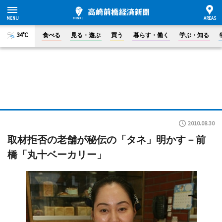
34°C
食べる
見る・遊ぶ
買う
暮らす・働く
学ぶ・知る
2010.08.30
取材拒否の老舗が秘伝の「タネ」明かす－前
橋「丸十ベーカリー」