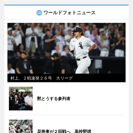
ワールドフォトニュース
村上、２戦連発２６号 大リーグ
黙とうする参列者
花巻東が２回戦へ 高校野球