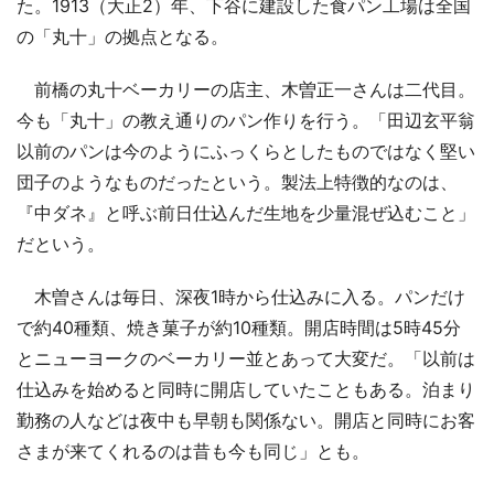
た。1913（大正2）年、下谷に建設した食パン工場は全国
の「丸十」の拠点となる。
前橋の丸十ベーカリーの店主、木曽正一さんは二代目。
今も「丸十」の教え通りのパン作りを行う。「田辺玄平翁
以前のパンは今のようにふっくらとしたものではなく堅い
団子のようなものだったという。製法上特徴的なのは、
『中ダネ』と呼ぶ前日仕込んだ生地を少量混ぜ込むこと」
だという。
木曽さんは毎日、深夜1時から仕込みに入る。パンだけ
で約40種類、焼き菓子が約10種類。開店時間は5時45分
とニューヨークのベーカリー並とあって大変だ。「以前は
仕込みを始めると同時に開店していたこともある。泊まり
勤務の人などは夜中も早朝も関係ない。開店と同時にお客
さまが来てくれるのは昔も今も同じ」とも。