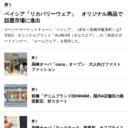
買う
ベイシア「リカバリーウェア」 オリジナル商品で
話題市場に進出
スーパーマーケットチェーン「ベイシア」（本社＝前橋市亀里町）は7
月8日、オリジナルブランド「ALWEAR（オルウエア）」の「休息サポ
ートインナー」「ルームウェア」を発売した。
買う
高崎オーパ「coca」オープン 大人向けファスト
ファッション
買う
前橋「デニムブランドDENHAM」国内4店舗目の路
面新店、好スタート
買う
高崎オーパ「ラックラック」群馬初 オフプライス