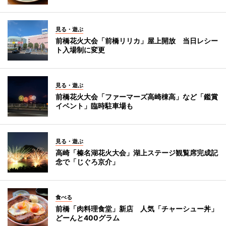
見る・遊ぶ
前橋花火大会「前橋リリカ」屋上開放 当日レシー
ト入場制に変更
見る・遊ぶ
前橋花火大会「ファーマーズ高崎棟高」など「鑑賞
イベント」臨時駐車場も
見る・遊ぶ
高崎「榛名湖花火大会」湖上ステージ観覧席完成記
念で「じぐろ京介」
食べる
前橋「肉料理食堂」新店 人気「チャーシュー丼」
どーんと400グラム