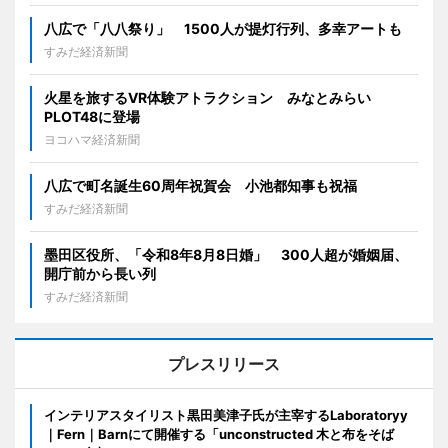
八広で「八八祭り」 1500人が提灯行列、多幸アートも
すみだ経済新聞
火星を旅するVR体験アトラクション みなとみらい
PLOT48に登場
ヨコハマ経済新聞
八広で町名誕生60周年祝賀会 小池都知事も祝福
すみだ経済新聞
墨田区役所、「令和8年8月8日婚」 300人超が婚姻届、
開庁前から長い列
すみだ経済新聞
プレスリリース
インテリアスタイリスト黒田美津子氏が主宰するLaboratoryy
｜Fern｜Barnにて開催する「unconstructed 木と布をそば