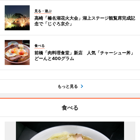
見る・遊ぶ
高崎「榛名湖花火大会」湖上ステージ観覧席完成記
念で「じぐろ京介」
食べる
前橋「肉料理食堂」新店 人気「チャーシュー丼」
どーんと400グラム
もっと見る
食べる