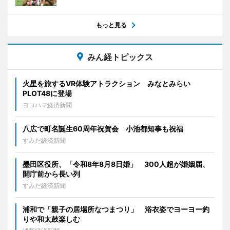
もっと見る
みん経トピックス
火星を旅するVR体験アトラクション みなとみらい
PLOT48に登場
ヨコハマ経済新聞
八広で町名誕生60周年祝賀会 小池都知事も祝福
すみだ経済新聞
墨田区役所、「令和8年8月8日婚」 300人超が婚姻届、
開庁前から長い列
すみだ経済新聞
浦和で「親子の居場所なつまつり」 浴衣姿でヨーヨー釣
りや和太鼓楽しむ