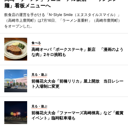
麺」看板メニューへ
飲食店の運営を手がける「N-Style Smile（エヌスタイルスマイル）」
（高崎市上豊岡町）は7月16日、「ラーメン喜重軒」（高崎市豊岡町）
をオープンした。
食べる
高崎オーパ「ポークステーキ」新店 「漫画のよう
な肉」2キロ挑戦も
見る・遊ぶ
前橋花火大会「前橋リリカ」屋上開放 当日レシー
ト入場制に変更
見る・遊ぶ
前橋花火大会「ファーマーズ高崎棟高」など「鑑賞
イベント」臨時駐車場も