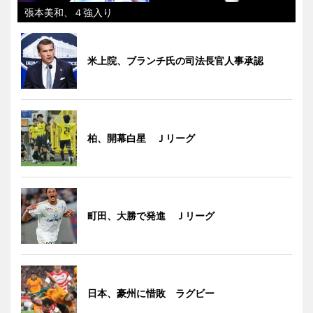
張本美和、４強入り
米上院、ブランチ氏の司法長官人事承認
柏、開幕白星 Ｊリーグ
町田、大勝で発進 Ｊリーグ
日本、豪州に惜敗 ラグビー