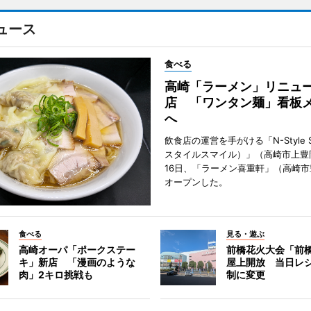
ュース
食べる
高崎「ラーメン」リニュ
店 「ワンタン麺」看板
へ
飲食店の運営を手がける「N-Style S
スタイルスマイル）」（高崎市上豊
16日、「ラーメン喜重軒」（高崎
オープンした。
食べる
見る・遊ぶ
高崎オーパ「ポークステー
前橋花火大会「前
キ」新店 「漫画のような
屋上開放 当日レ
肉」2キロ挑戦も
制に変更