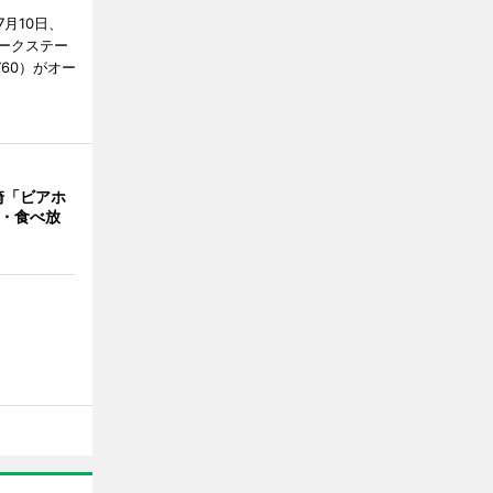
月10日、
ークステー
9760）がオー
崎「ビアホ
み・食べ放