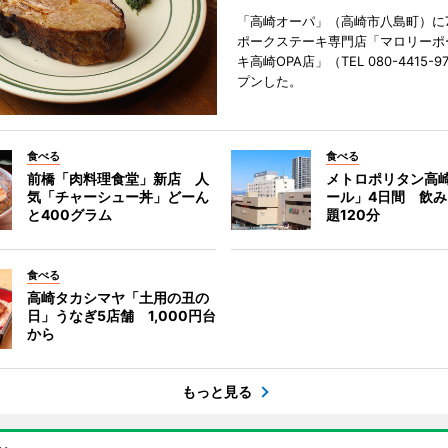
「高崎オーパ」（高崎市八島町）に7
ポークステーキ専門店「マロリーポ
キ高崎OPA店」（TEL 080-4415-
プンした。
食べる
食べる
前橋「肉料理食堂」新店 人
メトロポリタン高
気「チャーシュー丼」どーん
ール」4日間 飲
と400グラム
題120分
食べる
高崎タカシマヤ「土用の丑の
日」うなぎ5店舗 1,000円台
から
もっと見る