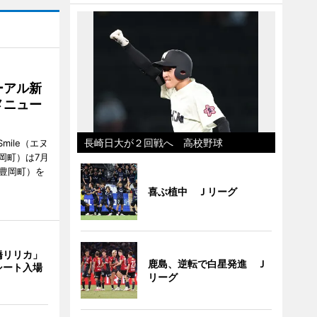
ーアル新
メニュー
長崎日大が２回戦へ 高校野球
mile（エヌ
岡町）は7月
市豊岡町）を
喜ぶ植中 Ｊリーグ
橋リリカ」
鹿島、逆転で白星発進 Ｊ
シート入場
リーグ