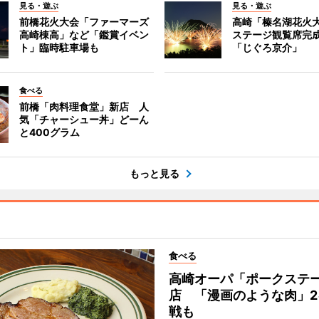
見る・遊ぶ
見る・遊ぶ
前橋花火大会「ファーマーズ
高崎「榛名湖花火
高崎棟高」など「鑑賞イベン
ステージ観覧席完
ト」臨時駐車場も
「じぐろ京介」
食べる
前橋「肉料理食堂」新店 人
気「チャーシュー丼」どーん
と400グラム
もっと見る
食べる
高崎オーパ「ポークステ
店 「漫画のような肉」2
戦も