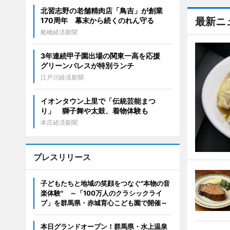
北習志野の老舗精肉店「鳥吉」が創業
最新ニ
170周年 幕末から続くのれん守る
船橋経済新聞
3年連続甲子園出場の関東一高を応援
グリーンパレスが特別ランチ
江戸川経済新聞
イオンタウン上里で「伝統芸能まつ
り」 獅子舞や太鼓、着物体験も
本庄経済新聞
プレスリリース
子どもたちと地域の笑顔をつなぐ"本物の音
楽体験" ～「100万人のクラシックライ
ブ」を群馬県・赤城育心こども園で開催～
本日グランドオープン！群馬県・水上温泉