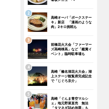
高崎オーパ「ポークステー
キ」新店 「漫画のような
肉」2キロ挑戦も
前橋花火大会「ファーマー
ズ高崎棟高」など「鑑賞イ
ベント」臨時駐車場も
高崎「榛名湖花火大会」湖
上ステージ観覧席完成記念
で「じぐろ京介」
高崎「ぐんま青空マルシ
ェ」地元野菜直売 無法
「タマネギ詰め放題」も