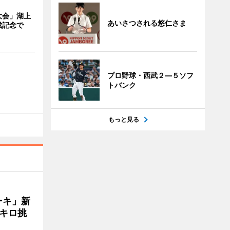
大会」湖上
あいさつされる悠仁さま
成記念で
プロ野球・西武２―５ソフ
トバンク
もっと見る
ーキ」新
キロ挑