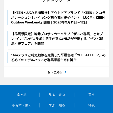
【KEEN×LUCY尾瀬鳩待】アウトドアブランド「KEEN」とコラ
ボレーション！ハイキング初心者応援イベント「LUCY × KEEN
Outdoor Weekend」開催｜2026年9月11日～12日
【群馬県限定】地元プロサッカークラブ「ザスパ群馬」とセブ
ン‐イレブンがコラボ！選手が選んだ5品が登場する『ザスパ群
馬応援フェア』を開催
14mテラスと時短動線を完備した平屋住宅「YUIE ATELIER」の
初めてのモデルハウスが群馬県桐生市に誕生
もっと見る
食べる
見る・遊ぶ
買う
暮らす・働く
学ぶ・知る
特集