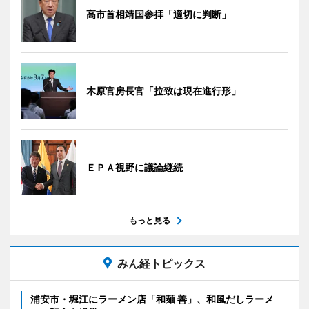
高市首相靖国参拝「適切に判断」
木原官房長官「拉致は現在進行形」
ＥＰＡ視野に議論継続
もっと見る
みん経トピックス
浦安市・堀江にラーメン店「和麺 善」、和風だしラーメ