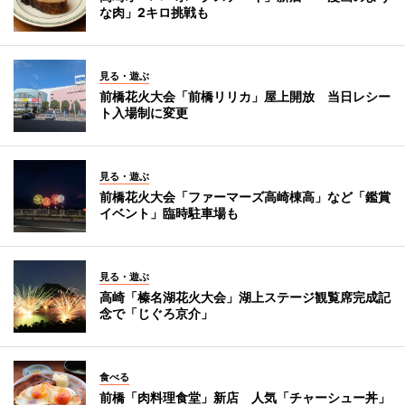
な肉」2キロ挑戦も
見る・遊ぶ
前橋花火大会「前橋リリカ」屋上開放 当日レシー
ト入場制に変更
見る・遊ぶ
前橋花火大会「ファーマーズ高崎棟高」など「鑑賞
イベント」臨時駐車場も
見る・遊ぶ
高崎「榛名湖花火大会」湖上ステージ観覧席完成記
念で「じぐろ京介」
食べる
前橋「肉料理食堂」新店 人気「チャーシュー丼」