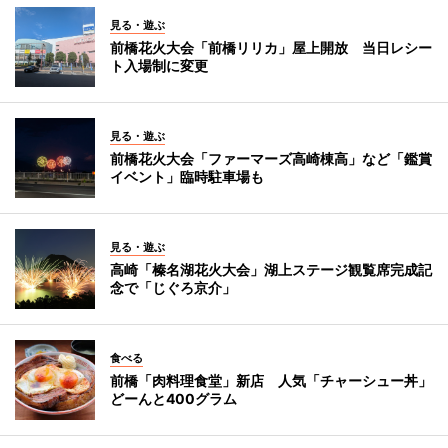
見る・遊ぶ
前橋花火大会「前橋リリカ」屋上開放 当日レシー
ト入場制に変更
見る・遊ぶ
前橋花火大会「ファーマーズ高崎棟高」など「鑑賞
イベント」臨時駐車場も
見る・遊ぶ
高崎「榛名湖花火大会」湖上ステージ観覧席完成記
念で「じぐろ京介」
食べる
前橋「肉料理食堂」新店 人気「チャーシュー丼」
どーんと400グラム