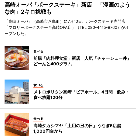
高崎オーパ「ポークステーキ」新店 「漫画のよう
な肉」2キロ挑戦も
「高崎オーパ」（高崎市八島町）に7月10日、ポークステーキ専門店
「マロリーポークステーキ高崎OPA店」（TEL 080-4415-9760）がオ
ープンした。
食べる
前橋「肉料理食堂」新店 人気「チャーシュー丼」
どーんと400グラム
食べる
メトロポリタン高崎「ビアホール」4日間 飲み・
食べ放題120分
食べる
高崎タカシマヤ「土用の丑の日」うなぎ5店舗
1,000円台から