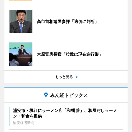
高市首相靖国参拝「適切に判断」
木原官房長官「拉致は現在進行形」
もっと見る
みん経トピックス
浦安市・堀江にラーメン店「和麺 善」、和風だしラーメ
ン・和食を提供
浦安経済新聞