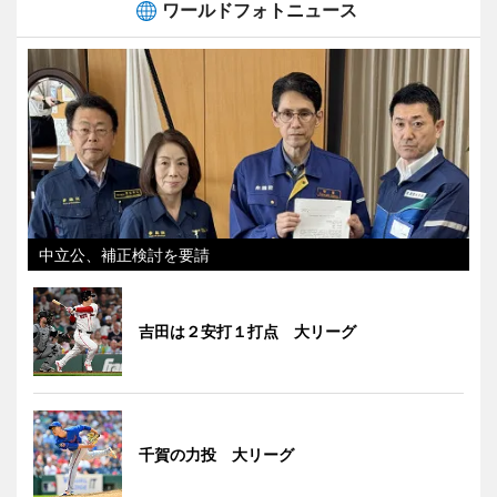
ワールドフォトニュース
中立公、補正検討を要請
吉田は２安打１打点 大リーグ
千賀の力投 大リーグ