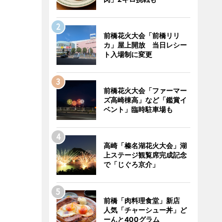
前橋花火大会「前橋リリ
カ」屋上開放 当日レシー
ト入場制に変更
前橋花火大会「ファーマー
ズ高崎棟高」など「鑑賞イ
ベント」臨時駐車場も
高崎「榛名湖花火大会」湖
上ステージ観覧席完成記念
で「じぐろ京介」
前橋「肉料理食堂」新店
人気「チャーシュー丼」ど
ーんと400グラム