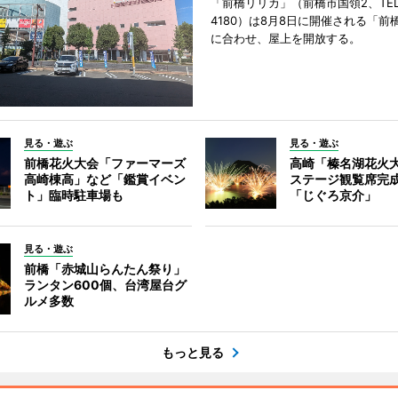
「前橋リリカ」（前橋市国領2、TEL 0
4180）は8月8日に開催される「前
に合わせ、屋上を開放する。
見る・遊ぶ
見る・遊ぶ
前橋花火大会「ファーマーズ
高崎「榛名湖花火
高崎棟高」など「鑑賞イベン
ステージ観覧席完
ト」臨時駐車場も
「じぐろ京介」
見る・遊ぶ
前橋「赤城山らんたん祭り」
ランタン600個、台湾屋台グ
ルメ多数
もっと見る