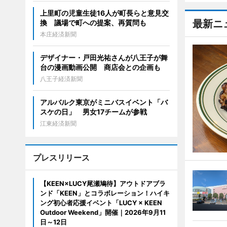
上里町の児童生徒16人が町長らと意見交
最新ニ
換 議場で町への提案、再質問も
本庄経済新聞
デザイナー・戸田光祐さんが八王子が舞
台の漫画動画公開 商店会との企画も
八王子経済新聞
アルバルク東京がミニバスイベント「バ
スケの日」 男女17チームが参戦
江東経済新聞
プレスリリース
【KEEN×LUCY尾瀬鳩待】アウトドアブラ
ンド「KEEN」とコラボレーション！ハイキ
ング初心者応援イベント「LUCY × KEEN
Outdoor Weekend」開催｜2026年9月11
日～12日