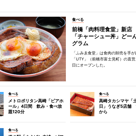
食べる
前橋「肉料理食堂」新店
「チャーシュー丼」どーん
グラム
「ふみゑ食堂」は食肉の卸売を手が
「UTY」（前橋市富士見町）の直営
日にオープンした。
食べる
食べる
メトロポリタン高崎「ビアホ
高崎タカシマヤ「
ール」4日間 飲み・食べ放
日」うなぎ5店舗 1
題120分
から
食べる