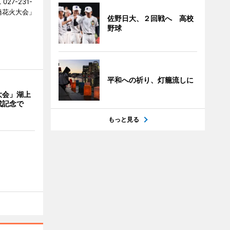
27-231-
橋花火大会」
佐野日大、２回戦へ 高校
野球
平和への祈り、灯籠流しに
大会」湖上
成記念で
もっと見る