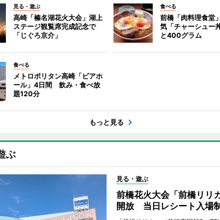
見る・遊ぶ
食べる
高崎「榛名湖花火大会」湖上
前橋「肉料理食堂
ステージ観覧席完成記念で
気「チャーシュー
「じぐろ京介」
と400グラム
食べる
メトロポリタン高崎「ビアホ
ール」4日間 飲み・食べ放
題120分
もっと見る
遊ぶ
見る・遊ぶ
前橋花火大会「前橋リリ
開放 当日レシート入場