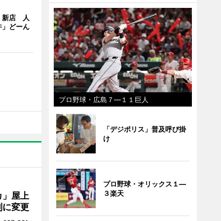
」新店 人
丼」どーん
プロ野球・広島７―１１巨人
「デジポリス」普及呼び掛
け
プロ野球・オリックス１―
３楽天
カ」屋上
制に変更