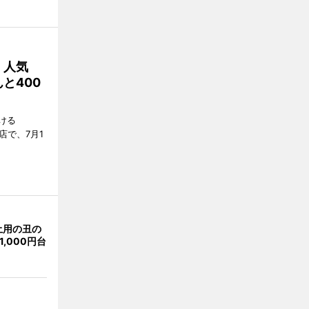
 人気
と400
ける
店で、7月1
土用の丑の
,000円台