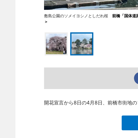
敷島公園のソメイヨシノとしだれ桜
前橋「国体道
＞
開花宣言から8日の4月8日、前橋市街地