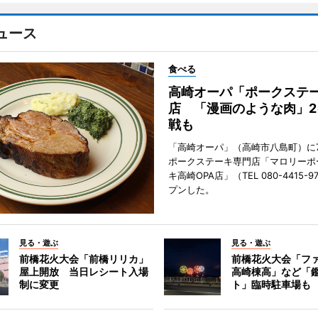
ュース
食べる
高崎オーパ「ポークステ
店 「漫画のような肉」2
戦も
「高崎オーパ」（高崎市八島町）に7
ポークステーキ専門店「マロリーポ
キ高崎OPA店」（TEL 080-4415-
プンした。
見る・遊ぶ
見る・遊ぶ
前橋花火大会「前橋リリカ」
前橋花火大会「フ
屋上開放 当日レシート入場
高崎棟高」など「
制に変更
ト」臨時駐車場も