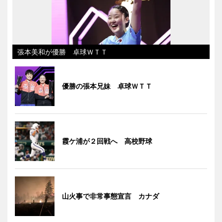
張本美和が優勝 卓球ＷＴＴ
優勝の張本兄妹 卓球ＷＴＴ
霞ケ浦が２回戦へ 高校野球
山火事で非常事態宣言 カナダ