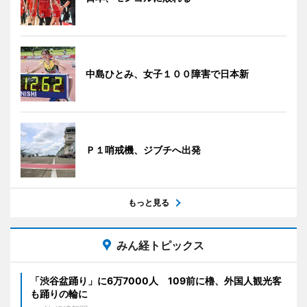
中島ひとみ、女子１００障害で日本新
Ｐ１哨戒機、ジブチへ出発
もっと見る
みん経トピックス
「渋谷盆踊り」に6万7000人 109前に櫓、外国人観光客
も踊りの輪に