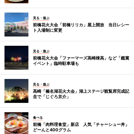
見る・遊ぶ
前橋花火大会「前橋リリカ」屋上開放 当日レシー
ト入場制に変更
見る・遊ぶ
前橋花火大会「ファーマーズ高崎棟高」など「鑑賞
イベント」臨時駐車場も
見る・遊ぶ
高崎「榛名湖花火大会」湖上ステージ観覧席完成記
念で「じぐろ京介」
食べる
前橋「肉料理食堂」新店 人気「チャーシュー丼」
どーんと400グラム