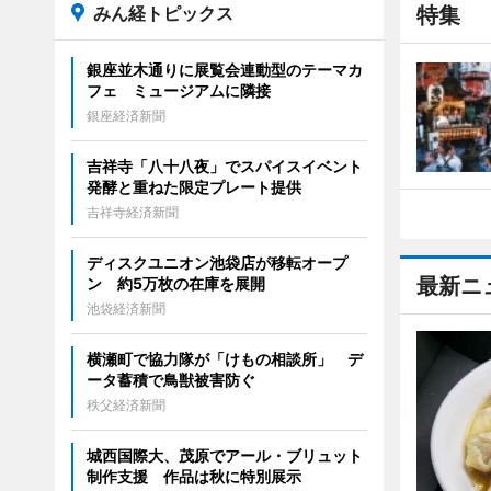
みん経トピックス
特集
銀座並木通りに展覧会連動型のテーマカ
フェ ミュージアムに隣接
銀座経済新聞
吉祥寺「八十八夜」でスパイスイベント
発酵と重ねた限定プレート提供
吉祥寺経済新聞
ディスクユニオン池袋店が移転オープ
最新ニ
ン 約5万枚の在庫を展開
池袋経済新聞
横瀬町で協力隊が「けもの相談所」 デ
ータ蓄積で鳥獣被害防ぐ
秩父経済新聞
城西国際大、茂原でアール・ブリュット
制作支援 作品は秋に特別展示