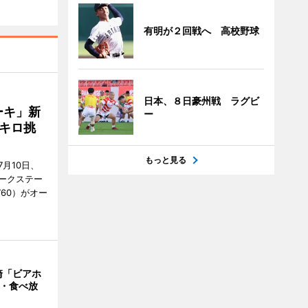
有明が２回戦へ 高校野球
日本、８日豪州戦 ラグビ
ーキ」新
ー
キロ挑
もっと見る
月10日、
ークステー
9760）がオー
崎「ビアホ
み・食べ放