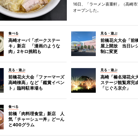
16日、「ラーメン喜重軒」（高崎
オープンした。
食べる
見る・遊ぶ
高崎オーパ「ポークステー
前橋花火大会「前
キ」新店 「漫画のような
屋上開放 当日レ
肉」2キロ挑戦も
制に変更
見る・遊ぶ
見る・遊ぶ
前橋花火大会「ファーマーズ
高崎「榛名湖花火
高崎棟高」など「鑑賞イベン
ステージ観覧席完
ト」臨時駐車場も
「じぐろ京介」
食べる
前橋「肉料理食堂」新店 人
気「チャーシュー丼」どーん
と400グラム