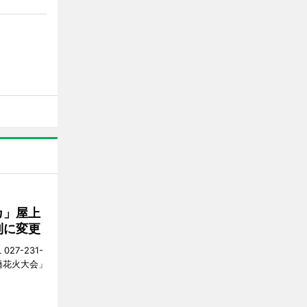
カ」屋上
制に変更
27-231-
橋花火大会」