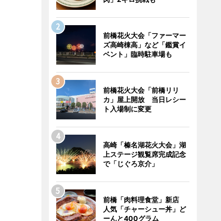
前橋花火大会「ファーマー
ズ高崎棟高」など「鑑賞イ
ベント」臨時駐車場も
前橋花火大会「前橋リリ
カ」屋上開放 当日レシー
ト入場制に変更
高崎「榛名湖花火大会」湖
上ステージ観覧席完成記念
で「じぐろ京介」
前橋「肉料理食堂」新店
人気「チャーシュー丼」ど
ーんと400グラム