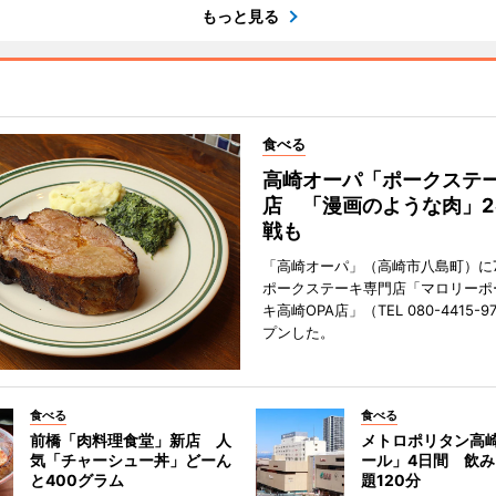
もっと見る
食べる
高崎オーパ「ポークステ
店 「漫画のような肉」2
戦も
「高崎オーパ」（高崎市八島町）に7
ポークステーキ専門店「マロリーポ
キ高崎OPA店」（TEL 080-4415-
プンした。
食べる
食べる
前橋「肉料理食堂」新店 人
メトロポリタン高
気「チャーシュー丼」どーん
ール」4日間 飲
と400グラム
題120分