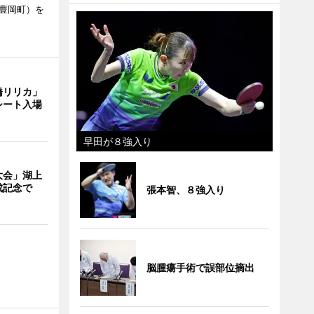
市豊岡町）を
橋リリカ」
シート入場
早田が８強入り
大会」湖上
成記念で
張本智、８強入り
脳腫瘍手術で誤部位摘出