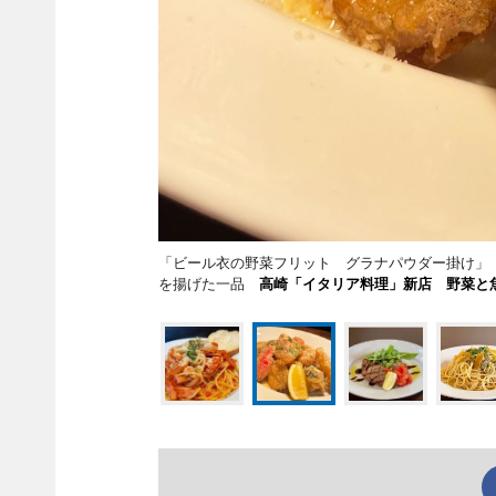
「ビール衣の野菜フリット グラナパウダー掛け」
を揚げた一品
高崎「イタリア料理」新店 野菜と