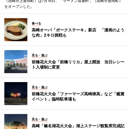
（高崎市上豊岡町）は7月16日、「ラーメン喜重軒」（高崎市豊岡町）
をオープンした。
食べる
高崎オーパ「ポークステーキ」新店 「漫画のよう
な肉」2キロ挑戦も
見る・遊ぶ
前橋花火大会「前橋リリカ」屋上開放 当日レシー
ト入場制に変更
見る・遊ぶ
前橋花火大会「ファーマーズ高崎棟高」など「鑑賞
イベント」臨時駐車場も
見る・遊ぶ
高崎「榛名湖花火大会」湖上ステージ観覧席完成記