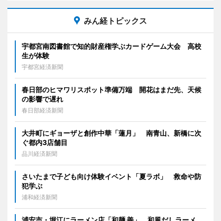
みん経トピックス
宇都宮南図書館で知的財産権学ぶカードゲーム大会 高校
生が体験
宇都宮経済新聞
春日部のヒマワリスポット準備万端 開花はまだ先、天候
の影響で遅れ
春日部経済新聞
大井町にギョーザと創作中華「蓮月」 南青山、新橋に次
ぐ都内3店舗目
品川経済新聞
さいたまで子ども向け体験イベント「夏ラボ」 救命や防
犯学ぶ
浦和経済新聞
浦安市・堀江にラーメン店「和麺 善」、和風だしラーメ