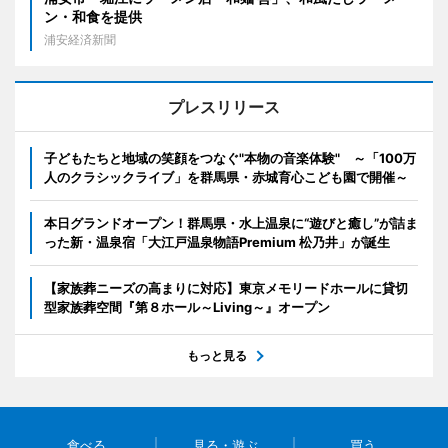
ン・和食を提供
浦安経済新聞
プレスリリース
子どもたちと地域の笑顔をつなぐ"本物の音楽体験" ～「100万
人のクラシックライブ」を群馬県・赤城育心こども園で開催～
本日グランドオープン！群馬県・水上温泉に“遊びと癒し”が詰ま
った新・温泉宿「大江戸温泉物語Premium 松乃井」が誕生
【家族葬ニーズの高まりに対応】東京メモリードホールに貸切
型家族葬空間『第８ホール～Living～』オープン
もっと見る
食べる
見る・遊ぶ
買う