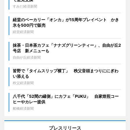
すみだ経済新聞
経堂のベーカリー「オンカ」が15周年プレイベント かき
氷を500円で販売
経堂経済新聞
抹茶・日本茶カフェ「ナナズグリーンティー」、自由が丘2
号店 新メニューも
自由が丘経済新聞
皆野で「タイムスリップ横丁」 秩父音頭まつりににぎわ
い添える
秩父経済新聞
八千代「52間の縁側」にカフェ「PUKU」 自家焙煎コー
ヒーやカレー提供
船橋経済新聞
プレスリリース