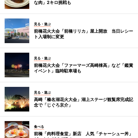
な肉」2キロ挑戦も
見る・遊ぶ
前橋花火大会「前橋リリカ」屋上開放 当日レシー
ト入場制に変更
見る・遊ぶ
前橋花火大会「ファーマーズ高崎棟高」など「鑑賞
イベント」臨時駐車場も
見る・遊ぶ
高崎「榛名湖花火大会」湖上ステージ観覧席完成記
念で「じぐろ京介」
食べる
前橋「肉料理食堂」新店 人気「チャーシュー丼」