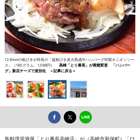
12.8mmの粗びきが特長の「超粗びき炭火熟成牛ハンバーグ特製オニオンソー
ス」（180グラム、1,098円）
高崎「とり番長」が業態変更 「ハンバー
グ」新店チーズで差別化 ＜記事に戻る＞
鳥料理居酒屋「とり番長高崎店」が（高崎市新保町）「ひ