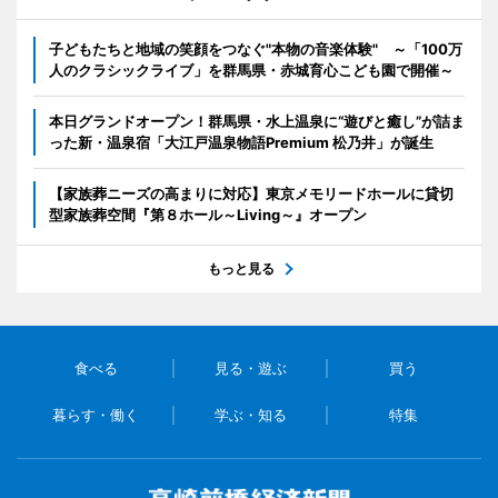
子どもたちと地域の笑顔をつなぐ"本物の音楽体験" ～「100万
人のクラシックライブ」を群馬県・赤城育心こども園で開催～
本日グランドオープン！群馬県・水上温泉に“遊びと癒し”が詰ま
った新・温泉宿「大江戸温泉物語Premium 松乃井」が誕生
【家族葬ニーズの高まりに対応】東京メモリードホールに貸切
型家族葬空間『第８ホール～Living～』オープン
もっと見る
食べる
見る・遊ぶ
買う
暮らす・働く
学ぶ・知る
特集