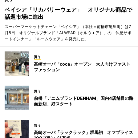
ベイシア「リカバリーウェア」 オリジナル商品で
話題市場に進出
スーパーマーケットチェーン「ベイシア」（本社＝前橋市亀里町）は7
月8日、オリジナルブランド「ALWEAR（オルウエア）」の「休息サポ
ートインナー」「ルームウェア」を発売した。
買う
高崎オーパ「coca」オープン 大人向けファスト
ファッション
買う
前橋「デニムブランドDENHAM」国内4店舗目の路
面新店、好スタート
買う
高崎オーパ「ラックラック」群馬初 オフプライス
100ブランド1万点