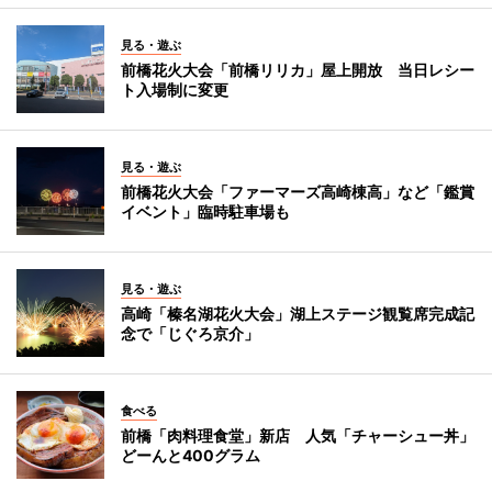
見る・遊ぶ
前橋花火大会「前橋リリカ」屋上開放 当日レシー
ト入場制に変更
見る・遊ぶ
前橋花火大会「ファーマーズ高崎棟高」など「鑑賞
イベント」臨時駐車場も
見る・遊ぶ
高崎「榛名湖花火大会」湖上ステージ観覧席完成記
念で「じぐろ京介」
食べる
前橋「肉料理食堂」新店 人気「チャーシュー丼」
どーんと400グラム