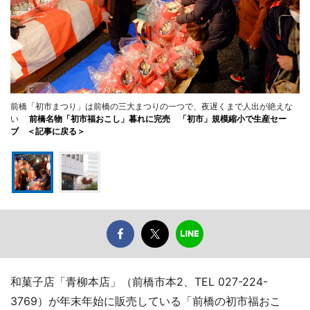
前橋「初市まつり」は前橋の三大まつりの一つで、夜遅くまで人出が絶えな
い
前橋名物「初市福おこし」暮れに完売 「初市」規模縮小で生産セー
ブ ＜記事に戻る＞
和菓子店「青柳本店」（前橋市本2、TEL 027-224-
3769）が年末年始に販売している「前橋の初市福おこ