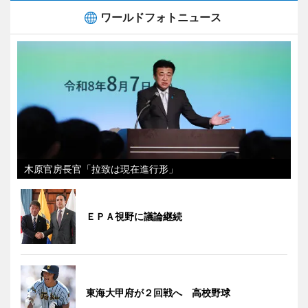
ワールドフォトニュース
木原官房長官「拉致は現在進行形」
ＥＰＡ視野に議論継続
東海大甲府が２回戦へ 高校野球