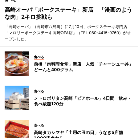
高崎オーパ「ポークステーキ」新店 「漫画のよう
な肉」2キロ挑戦も
「高崎オーパ」（高崎市八島町）に7月10日、ポークステーキ専門店
「マロリーポークステーキ高崎OPA店」（TEL 080-4415-9760）がオ
ープンした。
食べる
前橋「肉料理食堂」新店 人気「チャーシュー丼」
どーんと400グラム
食べる
メトロポリタン高崎「ビアホール」4日間 飲み・
食べ放題120分
食べる
高崎タカシマヤ「土用の丑の日」うなぎ5店舗
1,000円台から