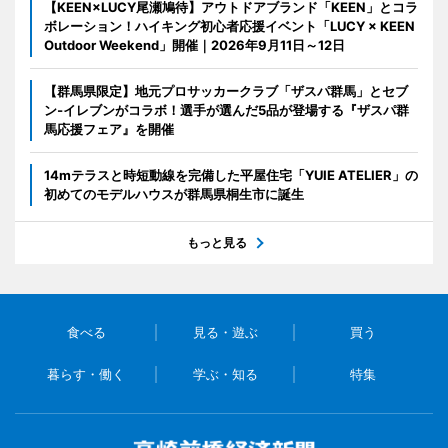
【KEEN×LUCY尾瀬鳩待】アウトドアブランド「KEEN」とコラ
ボレーション！ハイキング初心者応援イベント「LUCY × KEEN
Outdoor Weekend」開催｜2026年9月11日～12日
【群馬県限定】地元プロサッカークラブ「ザスパ群馬」とセブ
ン‐イレブンがコラボ！選手が選んだ5品が登場する『ザスパ群
馬応援フェア』を開催
14mテラスと時短動線を完備した平屋住宅「YUIE ATELIER」の
初めてのモデルハウスが群馬県桐生市に誕生
もっと見る
食べる
見る・遊ぶ
買う
暮らす・働く
学ぶ・知る
特集