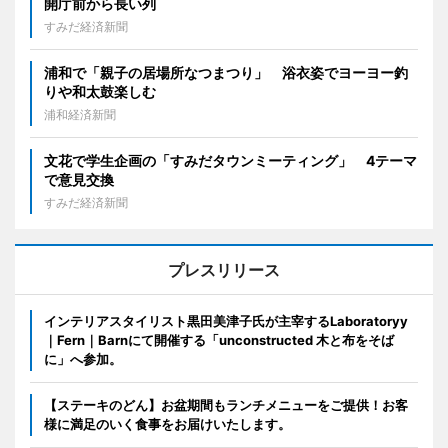
開庁前から長い列
すみだ経済新聞
浦和で「親子の居場所なつまつり」 浴衣姿でヨーヨー釣
りや和太鼓楽しむ
浦和経済新聞
文花で学生企画の「すみだタウンミーティング」 4テーマ
で意見交換
すみだ経済新聞
プレスリリース
インテリアスタイリスト黒田美津子氏が主宰するLaboratoryy
｜Fern｜Barnにて開催する「unconstructed 木と布をそば
に」へ参加。
【ステーキのどん】お盆期間もランチメニューをご提供！お客
様に満足のいく食事をお届けいたします。