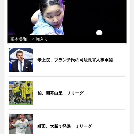
張本美和、４強入り
米上院、ブランチ氏の司法長官人事承認
柏、開幕白星 Ｊリーグ
町田、大勝で発進 Ｊリーグ