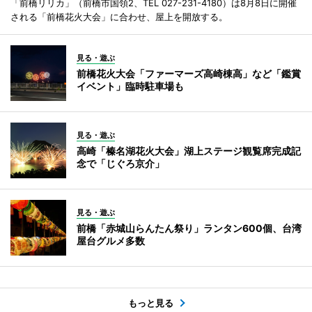
「前橋リリカ」（前橋市国領2、TEL 027-231-4180）は8月8日に開催
される「前橋花火大会」に合わせ、屋上を開放する。
見る・遊ぶ
前橋花火大会「ファーマーズ高崎棟高」など「鑑賞
イベント」臨時駐車場も
見る・遊ぶ
高崎「榛名湖花火大会」湖上ステージ観覧席完成記
念で「じぐろ京介」
見る・遊ぶ
前橋「赤城山らんたん祭り」ランタン600個、台湾
屋台グルメ多数
もっと見る