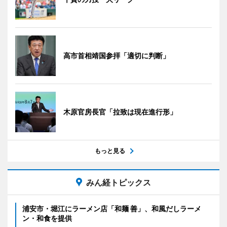
高市首相靖国参拝「適切に判断」
木原官房長官「拉致は現在進行形」
もっと見る
みん経トピックス
浦安市・堀江にラーメン店「和麺 善」、和風だしラーメ
ン・和食を提供