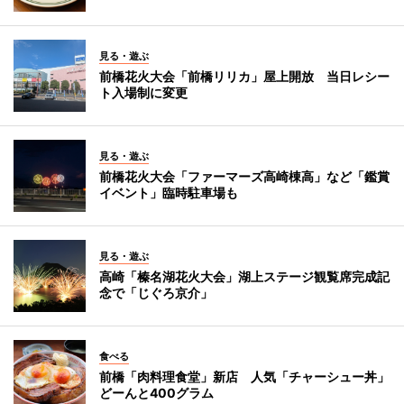
見る・遊ぶ
前橋花火大会「前橋リリカ」屋上開放 当日レシー
ト入場制に変更
見る・遊ぶ
前橋花火大会「ファーマーズ高崎棟高」など「鑑賞
イベント」臨時駐車場も
見る・遊ぶ
高崎「榛名湖花火大会」湖上ステージ観覧席完成記
念で「じぐろ京介」
食べる
前橋「肉料理食堂」新店 人気「チャーシュー丼」
どーんと400グラム