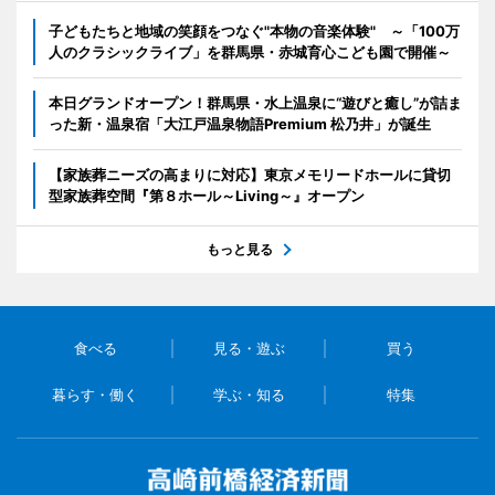
子どもたちと地域の笑顔をつなぐ"本物の音楽体験" ～「100万
人のクラシックライブ」を群馬県・赤城育心こども園で開催～
本日グランドオープン！群馬県・水上温泉に“遊びと癒し”が詰ま
った新・温泉宿「大江戸温泉物語Premium 松乃井」が誕生
【家族葬ニーズの高まりに対応】東京メモリードホールに貸切
型家族葬空間『第８ホール～Living～』オープン
もっと見る
食べる
見る・遊ぶ
買う
暮らす・働く
学ぶ・知る
特集