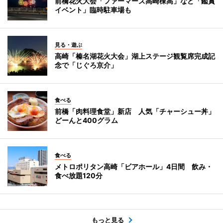
前橋花火大会「ファーマーズ高崎棟高」など「鑑賞
イベント」臨時駐車場も
見る・遊ぶ
高崎「榛名湖花火大会」湖上ステージ観覧席完成記
念で「じぐろ京介」
食べる
前橋「肉料理食堂」新店 人気「チャーシュー丼」
どーんと400グラム
食べる
メトロポリタン高崎「ビアホール」4日間 飲み・
食べ放題120分
もっと見る