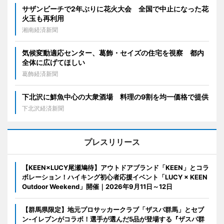
サザンビーチで2年ぶりに花火大会 全国で中止になった花
火玉も再利用
湘南経済新聞
気候変動適応センター、葛飾・セイズの住宅を視察 都内
全体に広げてほしい
葛飾経済新聞
下北沢に鮮魚中心の大衆酒場 料理の9割を均一価格で提供
下北沢経済新聞
プレスリリース
【KEEN×LUCY尾瀬鳩待】アウトドアブランド「KEEN」とコラ
ボレーション！ハイキング初心者応援イベント「LUCY × KEEN
Outdoor Weekend」開催｜2026年9月11日～12日
【群馬県限定】地元プロサッカークラブ「ザスパ群馬」とセブ
ン‐イレブンがコラボ！選手が選んだ5品が登場する『ザスパ群