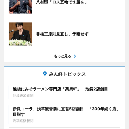
八村塁「ロス五輪で１勝を」
非核三原則見直し、予断せず
もっと見る
みん経トピックス
池袋にみそラーメン専門店「萬馬軒」 池袋2店舗目
池袋経済新聞
伊良コーラ、浅草観音前に直営5店舗目 「300年続く店」
目指す
浅草経済新聞