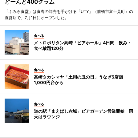
どーんと400グラム
「ふみゑ食堂」は食肉の卸売を手がける「UTY」（前橋市富士見町）の
直営店で、7月1日にオープンした。
食べる
メトロポリタン高崎「ビアホール」4日間 飲み・
食べ放題120分
食べる
高崎タカシマヤ「土用の丑の日」うなぎ5店舗
1,000円台から
食べる
道の駅「まえばし赤城」ビアガーデン営業開始 雨
天はラウンジ