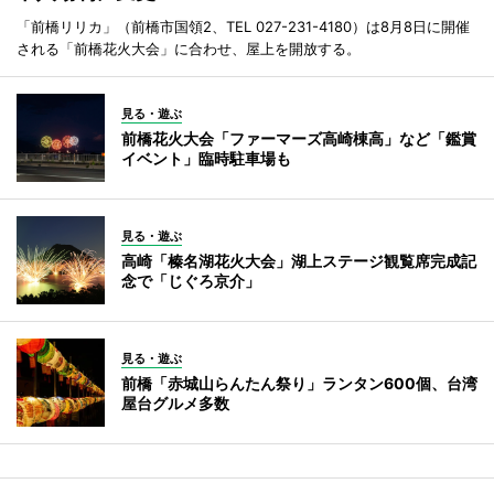
「前橋リリカ」（前橋市国領2、TEL 027-231-4180）は8月8日に開催
される「前橋花火大会」に合わせ、屋上を開放する。
見る・遊ぶ
前橋花火大会「ファーマーズ高崎棟高」など「鑑賞
イベント」臨時駐車場も
見る・遊ぶ
高崎「榛名湖花火大会」湖上ステージ観覧席完成記
念で「じぐろ京介」
見る・遊ぶ
前橋「赤城山らんたん祭り」ランタン600個、台湾
屋台グルメ多数