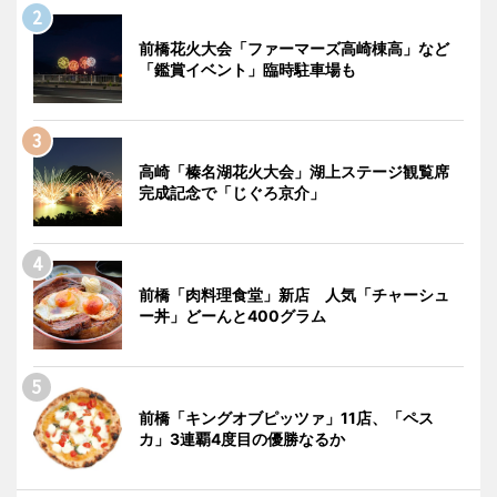
前橋花火大会「ファーマーズ高崎棟高」など
「鑑賞イベント」臨時駐車場も
高崎「榛名湖花火大会」湖上ステージ観覧席
完成記念で「じぐろ京介」
前橋「肉料理食堂」新店 人気「チャーシュ
ー丼」どーんと400グラム
前橋「キングオブピッツァ」11店、「ペス
カ」3連覇4度目の優勝なるか