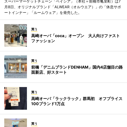
スーパーマーケットチェーン「ベイシア」（本社＝前橋市亀里町）は7
月8日、オリジナルブランド「ALWEAR（オルウエア）」の「休息サポ
ートインナー」「ルームウェア」を発売した。
買う
高崎オーパ「coca」オープン 大人向けファスト
ファッション
買う
前橋「デニムブランドDENHAM」国内4店舗目の路
面新店、好スタート
買う
高崎オーパ「ラックラック」群馬初 オフプライス
100ブランド1万点
買う