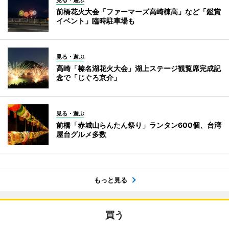
見る・遊ぶ
前橋花火大会「ファーマーズ高崎棟高」など「鑑賞
イベント」臨時駐車場も
見る・遊ぶ
高崎「榛名湖花火大会」湖上ステージ観覧席完成記
念で「じぐろ京介」
見る・遊ぶ
前橋「赤城山らんたん祭り」ランタン600個、台湾
屋台グルメ多数
もっと見る
買う