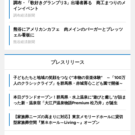
調布・「歌好きグランプリ3」出場者募る 商工まつりのメ
インイベント
調布経済新聞
熊谷にアメリカンカフェ 肉メインのバーガーとプレッツ
ェル看板に
熊谷経済新聞
プレスリリース
子どもたちと地域の笑顔をつなぐ"本物の音楽体験" ～「100万
人のクラシックライブ」を群馬県・赤城育心こども園で開催～
本日グランドオープン！群馬県・水上温泉に“遊びと癒し”が詰ま
った新・温泉宿「大江戸温泉物語Premium 松乃井」が誕生
【家族葬ニーズの高まりに対応】東京メモリードホールに貸切
型家族葬空間『第８ホール～Living～』オープン