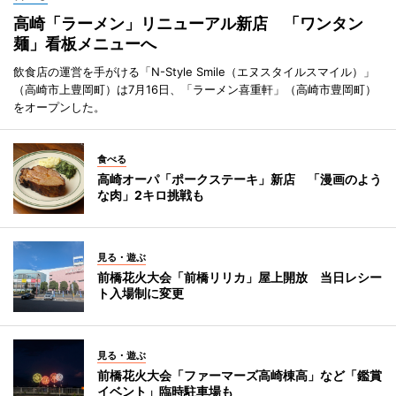
高崎「ラーメン」リニューアル新店 「ワンタン
麺」看板メニューへ
飲食店の運営を手がける「N-Style Smile（エヌスタイルスマイル）」
（高崎市上豊岡町）は7月16日、「ラーメン喜重軒」（高崎市豊岡町）
をオープンした。
食べる
高崎オーパ「ポークステーキ」新店 「漫画のよう
な肉」2キロ挑戦も
見る・遊ぶ
前橋花火大会「前橋リリカ」屋上開放 当日レシー
ト入場制に変更
見る・遊ぶ
前橋花火大会「ファーマーズ高崎棟高」など「鑑賞
イベント」臨時駐車場も