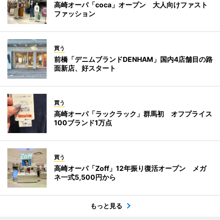
高崎オーパ「coca」オープン 大人向けファスト
ファッション
買う
前橋「デニムブランドDENHAM」国内4店舗目の路
面新店、好スタート
買う
高崎オーパ「ラックラック」群馬初 オフプライス
100ブランド1万点
買う
高崎オーパ「Zoff」12年振り復活オープン メガ
ネ一式5,500円から
もっと見る