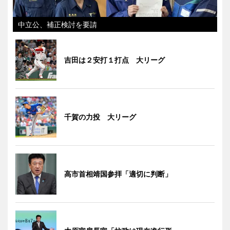
中立公、補正検討を要請
吉田は２安打１打点 大リーグ
千賀の力投 大リーグ
高市首相靖国参拝「適切に判断」