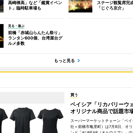
高崎棟高」など「鑑賞イベン
ステージ観覧席完
ト」臨時駐車場も
「じぐろ京介」
見る・遊ぶ
前橋「赤城山らんたん祭り」
ランタン600個、台湾屋台グ
ルメ多数
もっと見る
買う
ベイシア「リカバリー
オリジナル商品で話題市
スーパーマーケットチェーン「ベイ
社＝前橋市亀里町）は7月8日、オ
ンド「ALWEAR（オルウエア）」