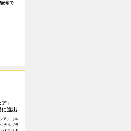
成記念で
ウェア」
場に進出
シア」（本
リジナルブラ
の「休息サポ