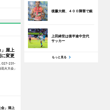
後藤大樹、４００障害で銀
上田綺世は後半途中交代
サッカー
カ」屋上
制に変更
もっと見る
27-231-
橋花火大会」
大会」湖上