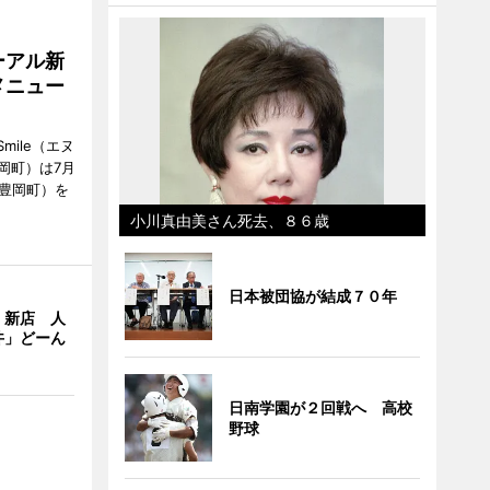
ーアル新
メニュー
mile（エヌ
岡町）は7月
市豊岡町）を
小川真由美さん死去、８６歳
日本被団協が結成７０年
」新店 人
丼」どーん
日南学園が２回戦へ 高校
野球