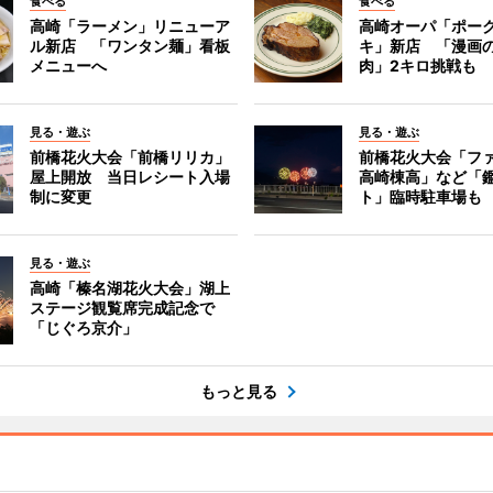
食べる
食べる
高崎「ラーメン」リニューア
高崎オーパ「ポー
ル新店 「ワンタン麺」看板
キ」新店 「漫画
メニューへ
肉」2キロ挑戦も
見る・遊ぶ
見る・遊ぶ
前橋花火大会「前橋リリカ」
前橋花火大会「フ
屋上開放 当日レシート入場
高崎棟高」など「
制に変更
ト」臨時駐車場も
見る・遊ぶ
高崎「榛名湖花火大会」湖上
ステージ観覧席完成記念で
「じぐろ京介」
もっと見る