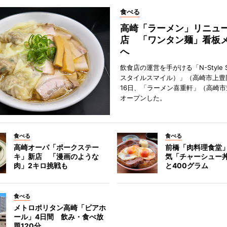
食べる
高崎「ラーメン」リニュ
店 「ワンタン麺」看板
へ
飲食店の運営を手がける「N-Style S
スタイルスマイル）」（高崎市上豊
16日、「ラーメン喜重軒」（高崎
オープンした。
食べる
食べる
高崎オーパ「ポークステー
前橋「肉料理食堂
キ」新店 「漫画のような
気「チャーシュー
肉」2キロ挑戦も
と400グラム
食べる
メトロポリタン高崎「ビアホ
ール」4日間 飲み・食べ放
題120分