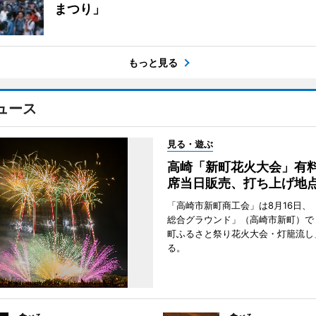
まつり」
もっと見る
ュース
見る・遊ぶ
高崎「新町花火大会」有料
席当日販売、打ち上げ地
「高崎市新町商工会」は8月16日、
総合グラウンド」（高崎市新町）で
町ふるさと祭り花火大会・灯籠流し
る。