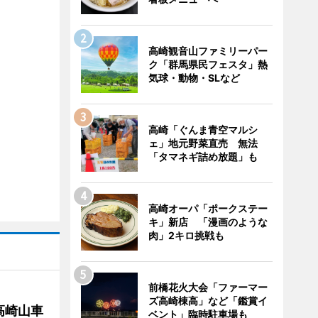
高崎観音山ファミリーパー
ク「群馬県民フェスタ」熱
気球・動物・SLなど
高崎「ぐんま青空マルシ
ェ」地元野菜直売 無法
「タマネギ詰め放題」も
高崎オーパ「ポークステー
キ」新店 「漫画のような
肉」2キロ挑戦も
前橋花火大会「ファーマー
ズ高崎棟高」など「鑑賞イ
高崎山車
ベント」臨時駐車場も