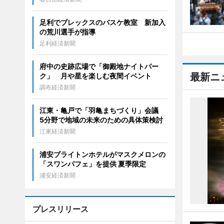
足利でブレックスのバスケ教室 新加入
の荒川選手が指導
足利経済新聞
府中の史跡広場で「御殿地ナイトパー
最新ニ
ク」 月や星を楽しむ夜間イベント
調布経済新聞
江東・亀戸で「羽亀まちづくり」会議
5分野で地域の未来のための具体策検討
江東経済新聞
浦安ブライトンホテルがマスクメロンの
「スワンパフェ」を提供 夏季限定
浦安経済新聞
プレスリリース