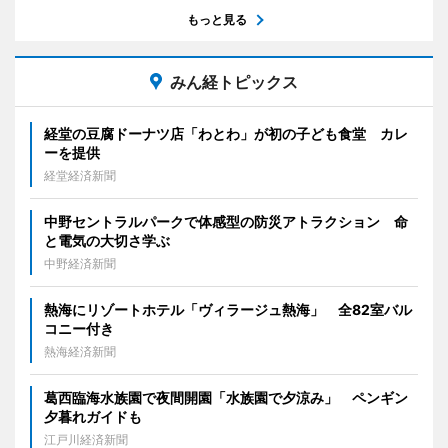
もっと見る
みん経トピックス
経堂の豆腐ドーナツ店「わとわ」が初の子ども食堂 カレ
ーを提供
経堂経済新聞
中野セントラルパークで体感型の防災アトラクション 命
と電気の大切さ学ぶ
中野経済新聞
熱海にリゾートホテル「ヴィラージュ熱海」 全82室バル
コニー付き
熱海経済新聞
葛西臨海水族園で夜間開園「水族園で夕涼み」 ペンギン
夕暮れガイドも
江戸川経済新聞