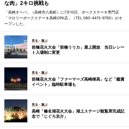
な肉」2キロ挑戦も
「高崎オーパ」（高崎市八島町）に7月10日、ポークステーキ専門店
「マロリーポークステーキ高崎OPA店」（TEL 080-4415-9760）がオ
ープンした。
見る・遊ぶ
前橋花火大会「前橋リリカ」屋上開放 当日レシー
ト入場制に変更
見る・遊ぶ
前橋花火大会「ファーマーズ高崎棟高」など「鑑賞
イベント」臨時駐車場も
見る・遊ぶ
高崎「榛名湖花火大会」湖上ステージ観覧席完成記
念で「じぐろ京介」