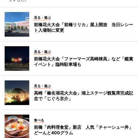
見る・遊ぶ
前橋花火大会「前橋リリカ」屋上開放 当日レシー
ト入場制に変更
見る・遊ぶ
前橋花火大会「ファーマーズ高崎棟高」など「鑑賞
イベント」臨時駐車場も
見る・遊ぶ
高崎「榛名湖花火大会」湖上ステージ観覧席完成記
念で「じぐろ京介」
食べる
前橋「肉料理食堂」新店 人気「チャーシュー丼」
どーんと400グラム