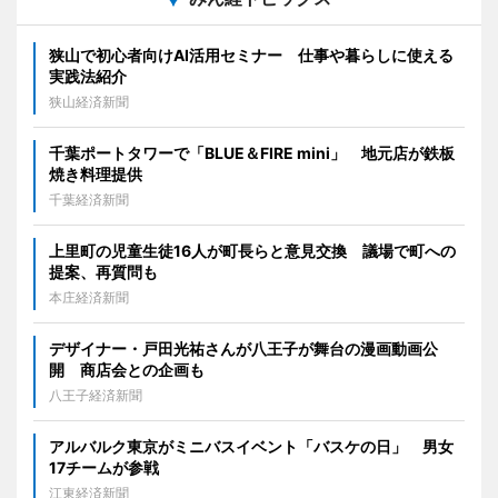
狭山で初心者向けAI活用セミナー 仕事や暮らしに使える
実践法紹介
狭山経済新聞
千葉ポートタワーで「BLUE＆FIRE mini」 地元店が鉄板
焼き料理提供
千葉経済新聞
上里町の児童生徒16人が町長らと意見交換 議場で町への
提案、再質問も
本庄経済新聞
デザイナー・戸田光祐さんが八王子が舞台の漫画動画公
開 商店会との企画も
八王子経済新聞
アルバルク東京がミニバスイベント「バスケの日」 男女
17チームが参戦
江東経済新聞