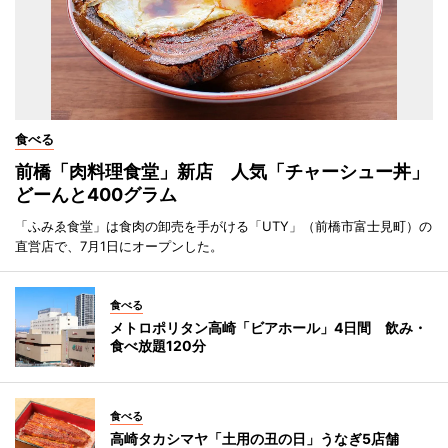
食べる
前橋「肉料理食堂」新店 人気「チャーシュー丼」
どーんと400グラム
「ふみゑ食堂」は食肉の卸売を手がける「UTY」（前橋市富士見町）の
直営店で、7月1日にオープンした。
食べる
メトロポリタン高崎「ビアホール」4日間 飲み・
食べ放題120分
食べる
高崎タカシマヤ「土用の丑の日」うなぎ5店舗