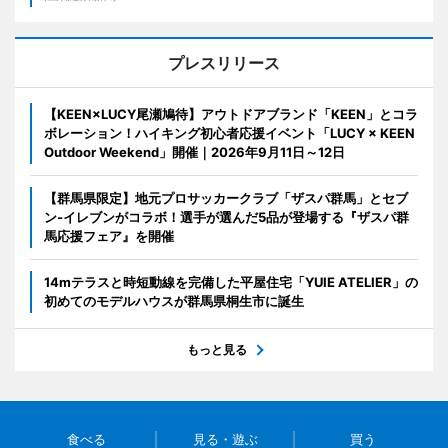
プレスリリース
【KEEN×LUCY尾瀬鳩待】アウトドアブランド「KEEN」とコラ
ボレーション！ハイキング初心者応援イベント「LUCY × KEEN
Outdoor Weekend」開催｜2026年9月11日～12日
【群馬県限定】地元プロサッカークラブ「ザスパ群馬」とセブ
ン‐イレブンがコラボ！選手が選んだ5品が登場する『ザスパ群
馬応援フェア』を開催
14mテラスと時短動線を完備した平屋住宅「YUIE ATELIER」の
初めてのモデルハウスが群馬県桐生市に誕生
もっと見る
食べる
見る・遊ぶ
買う