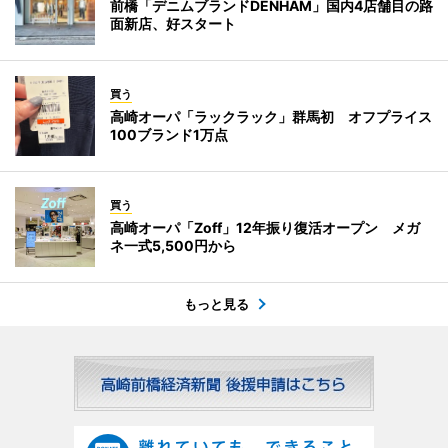
前橋「デニムブランドDENHAM」国内4店舗目の路
面新店、好スタート
買う
高崎オーパ「ラックラック」群馬初 オフプライス
100ブランド1万点
買う
高崎オーパ「Zoff」12年振り復活オープン メガ
ネ一式5,500円から
もっと見る