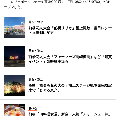
「マロリーポークステーキ高崎OPA店」（TEL 080-4415-9760）がオ
ープンした。
見る・遊ぶ
前橋花火大会「前橋リリカ」屋上開放 当日レシー
ト入場制に変更
見る・遊ぶ
前橋花火大会「ファーマーズ高崎棟高」など「鑑賞
イベント」臨時駐車場も
見る・遊ぶ
高崎「榛名湖花火大会」湖上ステージ観覧席完成記
念で「じぐろ京介」
食べる
前橋「肉料理食堂」新店 人気「チャーシュー丼」