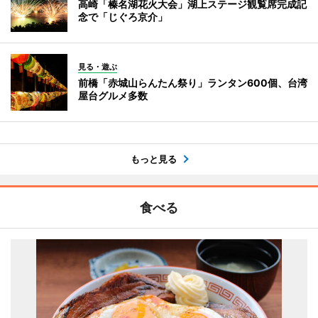
高崎「榛名湖花火大会」湖上ステージ観覧席完成記
念で「じぐろ京介」
見る・遊ぶ
前橋「赤城山らんたん祭り」ランタン600個、台湾
屋台グルメ多数
もっと見る
食べる