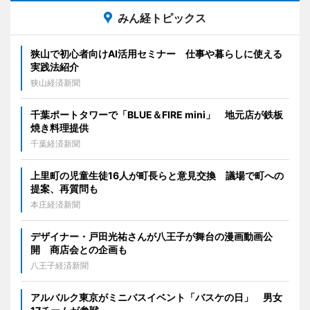
みん経トピックス
狭山で初心者向けAI活用セミナー 仕事や暮らしに使える
実践法紹介
狭山経済新聞
千葉ポートタワーで「BLUE＆FIRE mini」 地元店が鉄板
焼き料理提供
千葉経済新聞
上里町の児童生徒16人が町長らと意見交換 議場で町への
提案、再質問も
本庄経済新聞
デザイナー・戸田光祐さんが八王子が舞台の漫画動画公
開 商店会との企画も
八王子経済新聞
アルバルク東京がミニバスイベント「バスケの日」 男女