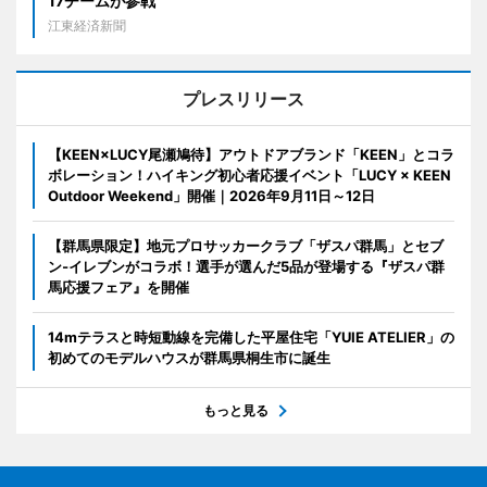
17チームが参戦
江東経済新聞
プレスリリース
【KEEN×LUCY尾瀬鳩待】アウトドアブランド「KEEN」とコラ
ボレーション！ハイキング初心者応援イベント「LUCY × KEEN
Outdoor Weekend」開催｜2026年9月11日～12日
【群馬県限定】地元プロサッカークラブ「ザスパ群馬」とセブ
ン‐イレブンがコラボ！選手が選んだ5品が登場する『ザスパ群
馬応援フェア』を開催
14mテラスと時短動線を完備した平屋住宅「YUIE ATELIER」の
初めてのモデルハウスが群馬県桐生市に誕生
もっと見る