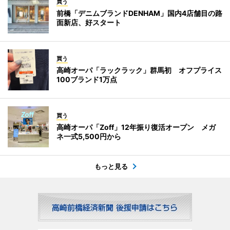
買う
前橋「デニムブランドDENHAM」国内4店舗目の路
面新店、好スタート
買う
高崎オーパ「ラックラック」群馬初 オフプライス
100ブランド1万点
買う
高崎オーパ「Zoff」12年振り復活オープン メガ
ネ一式5,500円から
もっと見る