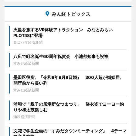
みん経トピックス
火星を旅するVR体験アトラクション みなとみらい
PLOT48に登場
ヨコハマ経済新聞
八広で町名誕生60周年祝賀会 小池都知事も祝福
すみだ経済新聞
墨田区役所、「令和8年8月8日婚」 300人超が婚姻届、
開庁前から長い列
すみだ経済新聞
浦和で「親子の居場所なつまつり」 浴衣姿でヨーヨー釣
りや和太鼓楽しむ
浦和経済新聞
文花で学生企画の「すみだタウンミーティング」 4テーマ