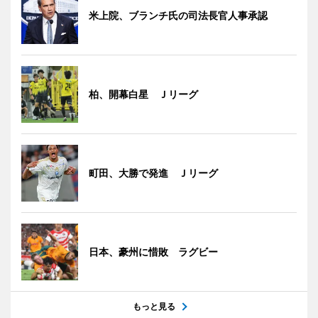
米上院、ブランチ氏の司法長官人事承認
柏、開幕白星 Ｊリーグ
町田、大勝で発進 Ｊリーグ
日本、豪州に惜敗 ラグビー
もっと見る