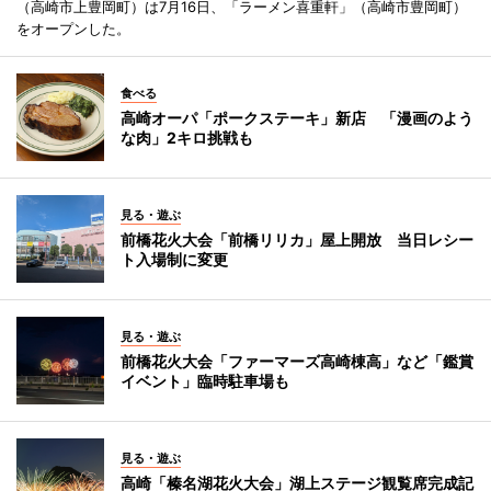
（高崎市上豊岡町）は7月16日、「ラーメン喜重軒」（高崎市豊岡町）
をオープンした。
食べる
高崎オーパ「ポークステーキ」新店 「漫画のよう
な肉」2キロ挑戦も
見る・遊ぶ
前橋花火大会「前橋リリカ」屋上開放 当日レシー
ト入場制に変更
見る・遊ぶ
前橋花火大会「ファーマーズ高崎棟高」など「鑑賞
イベント」臨時駐車場も
見る・遊ぶ
高崎「榛名湖花火大会」湖上ステージ観覧席完成記