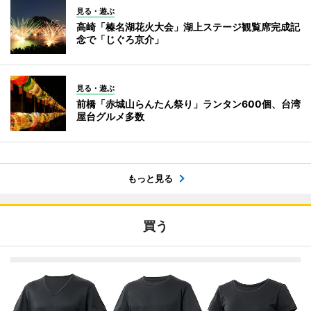
見る・遊ぶ
高崎「榛名湖花火大会」湖上ステージ観覧席完成記
念で「じぐろ京介」
見る・遊ぶ
前橋「赤城山らんたん祭り」ランタン600個、台湾
屋台グルメ多数
もっと見る
買う