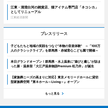
江東・清澄白河の雑貨店、猫アイテム専門店「ネコシカ」
としてリニューアル
江東経済新聞
プレスリリース
子どもたちと地域の笑顔をつなぐ"本物の音楽体験" ～「100万
人のクラシックライブ」を群馬県・赤城育心こども園で開催～
本日グランドオープン！群馬県・水上温泉に“遊びと癒し”が詰ま
った新・温泉宿「大江戸温泉物語Premium 松乃井」が誕生
【家族葬ニーズの高まりに対応】東京メモリードホールに貸切
型家族葬空間『第８ホール～Living～』オープン
もっと見る