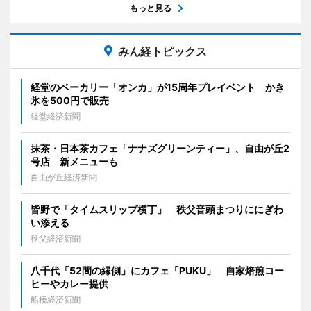
もっと見る
みん経トピックス
経堂のベーカリー「オンカ」が15周年プレイベント かき
氷を500円で販売
経堂経済新聞
抹茶・日本茶カフェ「ナナズグリーンティー」、自由が丘2
号店 新メニューも
自由が丘経済新聞
皆野で「タイムスリップ横丁」 秩父音頭まつりににぎわ
い添える
秩父経済新聞
八千代「52間の縁側」にカフェ「PUKU」 自家焙煎コー
ヒーやカレー提供
船橋経済新聞