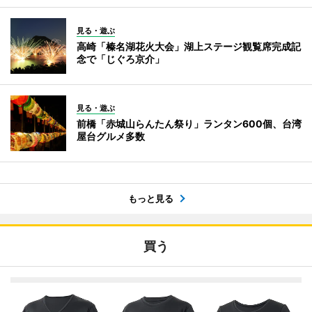
見る・遊ぶ
高崎「榛名湖花火大会」湖上ステージ観覧席完成記
念で「じぐろ京介」
見る・遊ぶ
前橋「赤城山らんたん祭り」ランタン600個、台湾
屋台グルメ多数
もっと見る
買う