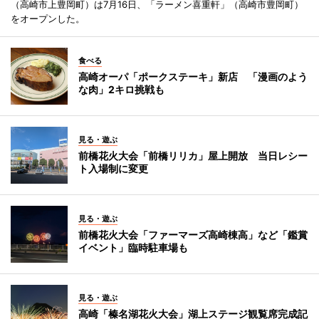
（高崎市上豊岡町）は7月16日、「ラーメン喜重軒」（高崎市豊岡町）
をオープンした。
食べる
高崎オーパ「ポークステーキ」新店 「漫画のよう
な肉」2キロ挑戦も
見る・遊ぶ
前橋花火大会「前橋リリカ」屋上開放 当日レシー
ト入場制に変更
見る・遊ぶ
前橋花火大会「ファーマーズ高崎棟高」など「鑑賞
イベント」臨時駐車場も
見る・遊ぶ
高崎「榛名湖花火大会」湖上ステージ観覧席完成記