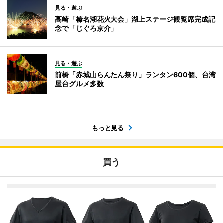
見る・遊ぶ
高崎「榛名湖花火大会」湖上ステージ観覧席完成記
念で「じぐろ京介」
見る・遊ぶ
前橋「赤城山らんたん祭り」ランタン600個、台湾
屋台グルメ多数
もっと見る
買う