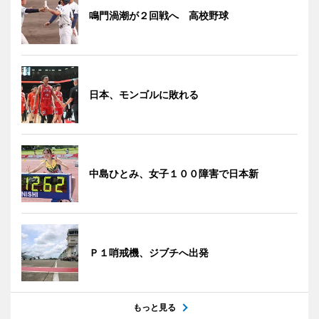
鳴門渦潮が２回戦へ 高校野球
日本、モンゴルに敗れる
中島ひとみ、女子１００障害で日本新
Ｐ１哨戒機、ジブチへ出発
もっと見る