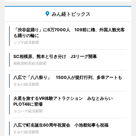
みん経トピックス
「渋谷盆踊り」に6万7000人 109前に櫓、外国人観光客
も踊りの輪に
シブヤ経済新聞
SC相模原、熊本と引き分け J3リーグ開幕
相模原町田経済新聞
八広で「八八祭り」 1500人が提灯行列、多幸アートも
すみだ経済新聞
火星を旅するVR体験アトラクション みなとみらい
PLOT48に登場
ヨコハマ経済新聞
八広で町名誕生60周年祝賀会 小池都知事も祝福
すみだ経済新聞