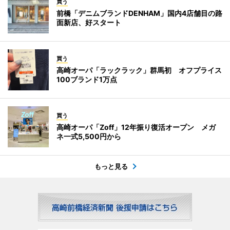
買う
前橋「デニムブランドDENHAM」国内4店舗目の路
面新店、好スタート
買う
高崎オーパ「ラックラック」群馬初 オフプライス
100ブランド1万点
買う
高崎オーパ「Zoff」12年振り復活オープン メガ
ネ一式5,500円から
もっと見る