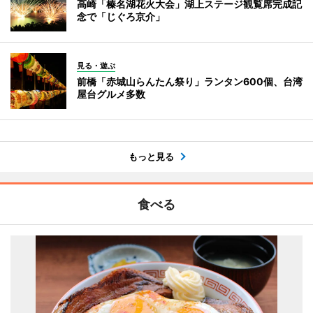
高崎「榛名湖花火大会」湖上ステージ観覧席完成記
念で「じぐろ京介」
見る・遊ぶ
前橋「赤城山らんたん祭り」ランタン600個、台湾
屋台グルメ多数
もっと見る
食べる