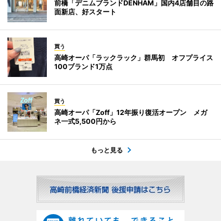
前橋「デニムブランドDENHAM」国内4店舗目の路
面新店、好スタート
買う
高崎オーパ「ラックラック」群馬初 オフプライス
100ブランド1万点
買う
高崎オーパ「Zoff」12年振り復活オープン メガ
ネ一式5,500円から
もっと見る