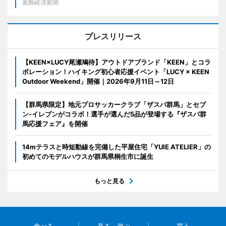
葛飾経済新聞
プレスリリース
【KEEN×LUCY尾瀬鳩待】アウトドアブランド「KEEN」とコラ
ボレーション！ハイキング初心者応援イベント「LUCY × KEEN
Outdoor Weekend」開催｜2026年9月11日～12日
【群馬県限定】地元プロサッカークラブ「ザスパ群馬」とセブ
ン‐イレブンがコラボ！選手が選んだ5品が登場する『ザスパ群
馬応援フェア』を開催
14mテラスと時短動線を完備した平屋住宅「YUIE ATELIER」の
初めてのモデルハウスが群馬県桐生市に誕生
もっと見る