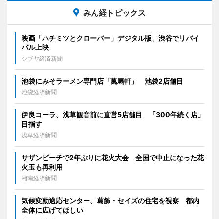
みん経トピックス
映画「ハチミツとクローバー」デジタル版、渋谷でリバイ
バル上映
シブヤ経済新聞
池袋にみそラーメン専門店「萬馬軒」 池袋2店舗目
池袋経済新聞
伊良コーラ、浅草観音前に直営5店舗目 「300年続く店」
目指す
浅草経済新聞
サザンビーチで2年ぶりに花火大会 全国で中止になった花
火玉も再利用
湘南経済新聞
気候変動適応センター、葛飾・セイズの住宅を視察 都内
全体に広げてほしい