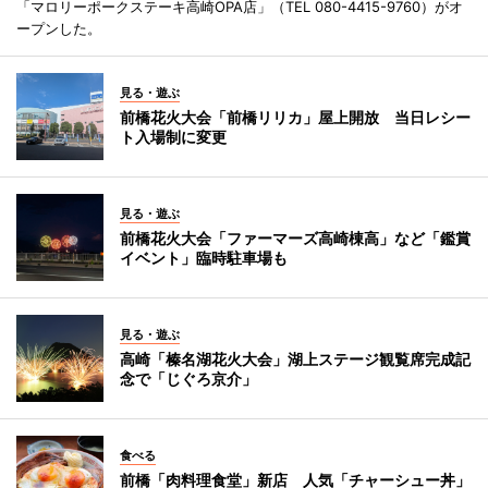
「マロリーポークステーキ高崎OPA店」（TEL 080-4415-9760）がオ
ープンした。
見る・遊ぶ
前橋花火大会「前橋リリカ」屋上開放 当日レシー
ト入場制に変更
見る・遊ぶ
前橋花火大会「ファーマーズ高崎棟高」など「鑑賞
イベント」臨時駐車場も
見る・遊ぶ
高崎「榛名湖花火大会」湖上ステージ観覧席完成記
念で「じぐろ京介」
食べる
前橋「肉料理食堂」新店 人気「チャーシュー丼」