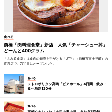
食べる
前橋「肉料理食堂」新店 人気「チャーシュー丼」
どーんと400グラム
「ふみゑ食堂」は食肉の卸売を手がける「UTY」（前橋市富士見町）の
直営店で、7月1日にオープンした。
食べる
メトロポリタン高崎「ビアホール」4日間 飲み・
食べ放題120分
食べる
高崎タカシマヤ「土用の丑の日」うなぎ5店舗