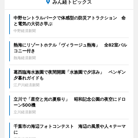
みん経トピックス
中野セントラルパークで体感型の防災アトラクション 命
と電気の大切さ学ぶ
中野経済新聞
熱海にリゾートホテル「ヴィラージュ熱海」 全82室バル
コニー付き
熱海経済新聞
葛西臨海水族園で夜間開園「水族園で夕涼み」 ペンギン
夕暮れガイドも
江戸川経済新聞
立川で「星空と光の夏祭り」 昭和記念公園の夜空にドロ
ーン500機
立川経済新聞
千葉市の海辺フォトコンテスト 海辺の風景や人々テーマ
に