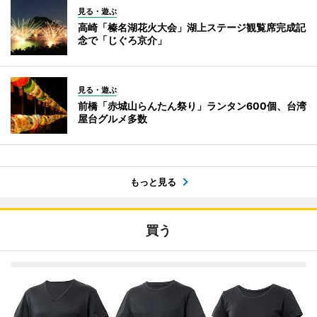
見る・遊ぶ
高崎「榛名湖花火大会」湖上ステージ観覧席完成記
念で「じぐろ京介」
見る・遊ぶ
前橋「赤城山らんたん祭り」ランタン600個、台湾
屋台グルメ多数
もっと見る
買う