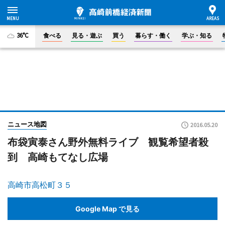
36°C
食べる
見る・遊ぶ
買う
暮らす・働く
学ぶ・知る
ニュース地図
2016.05.20
布袋寅泰さん野外無料ライブ 観覧希望者殺
到 高崎もてなし広場
高崎市高松町３５
Google Map で見る