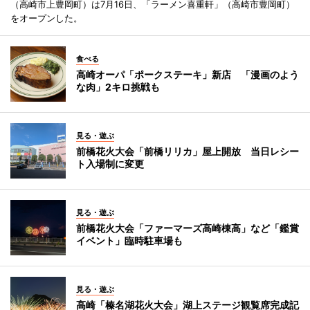
（高崎市上豊岡町）は7月16日、「ラーメン喜重軒」（高崎市豊岡町）
をオープンした。
食べる
高崎オーパ「ポークステーキ」新店 「漫画のよう
な肉」2キロ挑戦も
見る・遊ぶ
前橋花火大会「前橋リリカ」屋上開放 当日レシー
ト入場制に変更
見る・遊ぶ
前橋花火大会「ファーマーズ高崎棟高」など「鑑賞
イベント」臨時駐車場も
見る・遊ぶ
高崎「榛名湖花火大会」湖上ステージ観覧席完成記