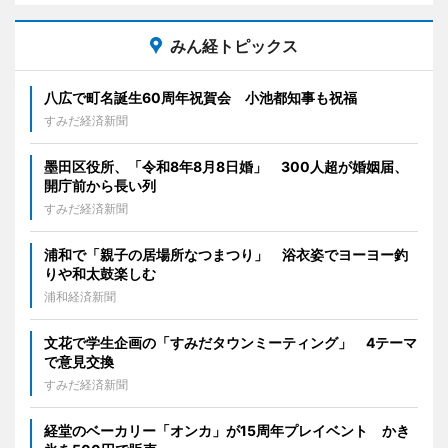
みん経トピックス
八広で町名誕生60周年祝賀会 小池都知事も祝福
すみだ経済新聞
墨田区役所、「令和8年8月8日婚」 300人超が婚姻届、
開庁前から長い列
すみだ経済新聞
浦和で「親子の居場所なつまつり」 浴衣姿でヨーヨー釣
りや和太鼓楽しむ
浦和経済新聞
文花で学生企画の「すみだタウンミーティング」 4テーマ
で意見交換
すみだ経済新聞
経堂のベーカリー「オンカ」が15周年プレイベント かき