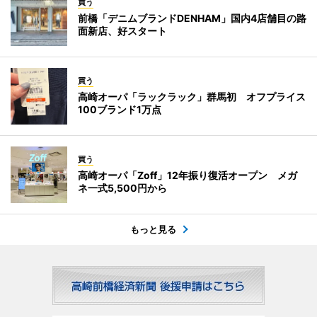
買う
前橋「デニムブランドDENHAM」国内4店舗目の路
面新店、好スタート
買う
高崎オーパ「ラックラック」群馬初 オフプライス
100ブランド1万点
買う
高崎オーパ「Zoff」12年振り復活オープン メガ
ネ一式5,500円から
もっと見る