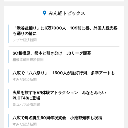
みん経トピックス
「渋谷盆踊り」に6万7000人 109前に櫓、外国人観光客
も踊りの輪に
シブヤ経済新聞
SC相模原、熊本と引き分け J3リーグ開幕
相模原町田経済新聞
八広で「八八祭り」 1500人が提灯行列、多幸アートも
すみだ経済新聞
火星を旅するVR体験アトラクション みなとみらい
PLOT48に登場
ヨコハマ経済新聞
八広で町名誕生60周年祝賀会 小池都知事も祝福
すみだ経済新聞