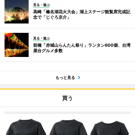
見る・遊ぶ
高崎「榛名湖花火大会」湖上ステージ観覧席完成記
念で「じぐろ京介」
見る・遊ぶ
前橋「赤城山らんたん祭り」ランタン600個、台湾
屋台グルメ多数
もっと見る
買う