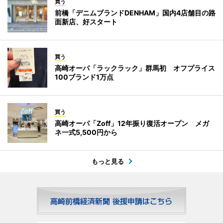
買う
前橋「デニムブランドDENHAM」国内4店舗目の路
面新店、好スタート
買う
高崎オーパ「ラックラック」群馬初 オフプライス
100ブランド1万点
買う
高崎オーパ「Zoff」12年振り復活オープン メガ
ネ一式5,500円から
もっと見る