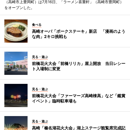
（高崎市上豊岡町）は7月16日、「ラーメン喜重軒」（高崎市豊岡町）
をオープンした。
食べる
高崎オーパ「ポークステーキ」新店 「漫画のよう
な肉」2キロ挑戦も
見る・遊ぶ
前橋花火大会「前橋リリカ」屋上開放 当日レシー
ト入場制に変更
見る・遊ぶ
前橋花火大会「ファーマーズ高崎棟高」など「鑑賞
イベント」臨時駐車場も
見る・遊ぶ
高崎「榛名湖花火大会」湖上ステージ観覧席完成記