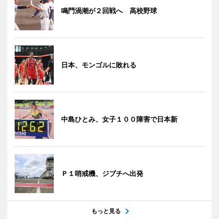
鳴門渦潮が２回戦へ 高校野球
日本、モンゴルに敗れる
中島ひとみ、女子１００障害で日本新
Ｐ１哨戒機、ジブチへ出発
もっと見る