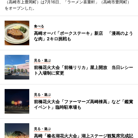
（高崎市上豊岡町）は7月16日、「ラーメン喜重軒」（高崎市豊岡町）
をオープンした。
食べる
高崎オーパ「ポークステーキ」新店 「漫画のよう
な肉」2キロ挑戦も
見る・遊ぶ
前橋花火大会「前橋リリカ」屋上開放 当日レシー
ト入場制に変更
見る・遊ぶ
前橋花火大会「ファーマーズ高崎棟高」など「鑑賞
イベント」臨時駐車場も
見る・遊ぶ
高崎「榛名湖花火大会」湖上ステージ観覧席完成記