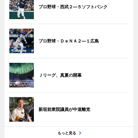
プロ野球・西武２―５ソフトバンク
プロ野球・ＤｅＮＡ２―１広島
Ｊリーグ、真夏の開幕
新垣前衆院議員が中道離党
もっと見る