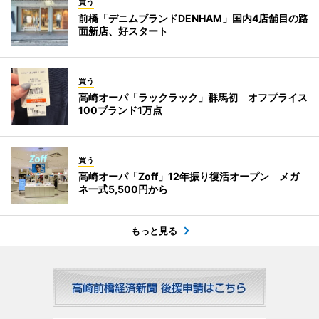
買う
前橋「デニムブランドDENHAM」国内4店舗目の路
面新店、好スタート
買う
高崎オーパ「ラックラック」群馬初 オフプライス
100ブランド1万点
買う
高崎オーパ「Zoff」12年振り復活オープン メガ
ネ一式5,500円から
もっと見る