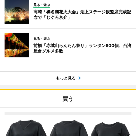
見る・遊ぶ
高崎「榛名湖花火大会」湖上ステージ観覧席完成記
念で「じぐろ京介」
見る・遊ぶ
前橋「赤城山らんたん祭り」ランタン600個、台湾
屋台グルメ多数
もっと見る
買う