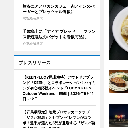
熊谷にアメリカンカフェ 肉メインのバ
ーガーとプレッツェル看板に
熊谷経済新聞
千歳烏山に「ディア ブレッド」 フラン
ス伝統製法のバゲットを看板商品に
経堂経済新聞
プレスリリース
【KEEN×LUCY尾瀬鳩待】アウトドアブラ
ンド「KEEN」とコラボレーション！ハイキ
ング初心者応援イベント「LUCY × KEEN
Outdoor Weekend」開催｜2026年9月11
日～12日
【群馬県限定】地元プロサッカークラブ
「ザスパ群馬」とセブン‐イレブンがコラ
ボ！選手が選んだ5品が登場する『ザスパ群