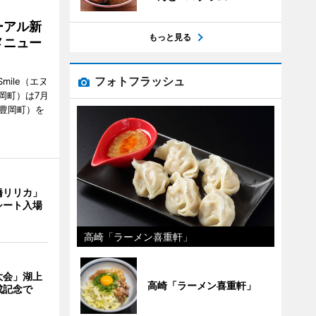
ーアル新
もっと見る
メニュー
フォトフラッシュ
mile（エヌ
岡町）は7月
市豊岡町）を
橋リリカ」
シート入場
高崎「ラーメン喜重軒」
大会」湖上
高崎「ラーメン喜重軒」
成記念で