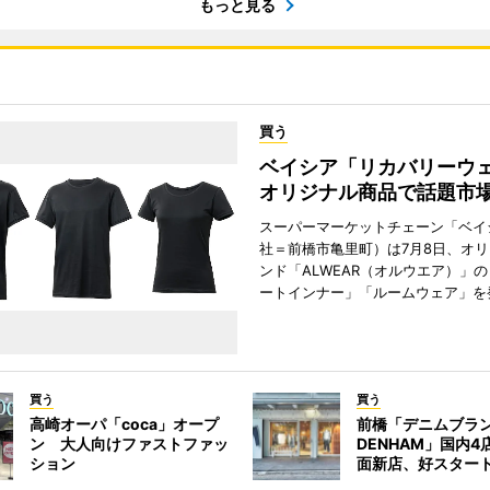
もっと見る
買う
ベイシア「リカバリー
オリジナル商品で話題市
スーパーマーケットチェーン「ベイ
社＝前橋市亀里町）は7月8日、オ
ンド「ALWEAR（オルウエア）」
ートインナー」「ルームウェア」を
買う
買う
高崎オーパ「coca」オープ
前橋「デニムブラ
ン 大人向けファストファッ
DENHAM」国内
ション
面新店、好スター