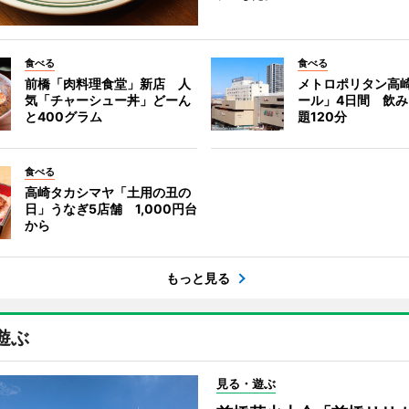
食べる
食べる
前橋「肉料理食堂」新店 人
メトロポリタン高
気「チャーシュー丼」どーん
ール」4日間 飲
と400グラム
題120分
食べる
高崎タカシマヤ「土用の丑の
日」うなぎ5店舗 1,000円台
から
もっと見る
遊ぶ
見る・遊ぶ