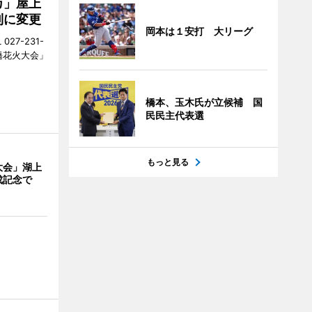
カ」屋上
制に変更
岡本は１安打 大リーグ
27-231-
橋花火大会」
橋本、玉木氏が立候補 国
民民主代表選
もっと見る
大会」湖上
成記念で