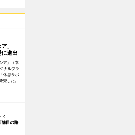
ウェア」
場に進出
シア」（本
リジナルブラ
の「休息サポ
発売した。
ンド
4店舗目の路
ト