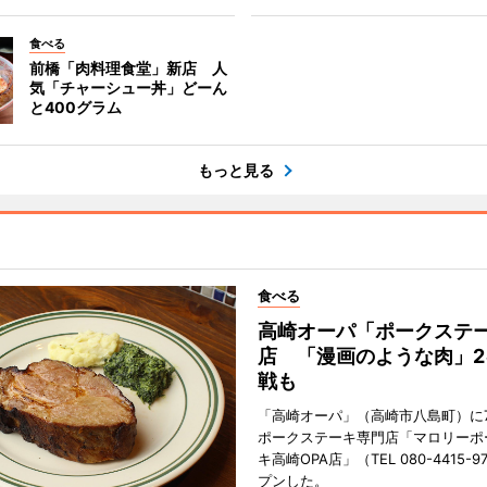
食べる
前橋「肉料理食堂」新店 人
気「チャーシュー丼」どーん
と400グラム
もっと見る
食べる
高崎オーパ「ポークステ
店 「漫画のような肉」2
戦も
「高崎オーパ」（高崎市八島町）に7
ポークステーキ専門店「マロリーポ
キ高崎OPA店」（TEL 080-4415-
プンした。