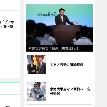
崎「ビアホ
み・食べ放
木原官房長官「拉致は現在進行形」
ＥＰＡ視野に議論継続
東海大甲府が２回戦へ 高
校野球