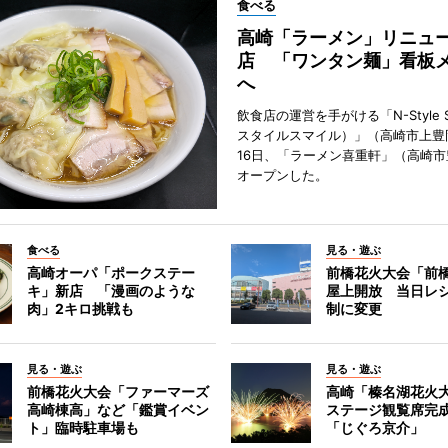
食べる
高崎「ラーメン」リニュ
店 「ワンタン麺」看板
へ
飲食店の運営を手がける「N-Style S
スタイルスマイル）」（高崎市上豊
16日、「ラーメン喜重軒」（高崎
オープンした。
食べる
見る・遊ぶ
高崎オーパ「ポークステー
前橋花火大会「前
キ」新店 「漫画のような
屋上開放 当日レ
肉」2キロ挑戦も
制に変更
見る・遊ぶ
見る・遊ぶ
前橋花火大会「ファーマーズ
高崎「榛名湖花火
高崎棟高」など「鑑賞イベン
ステージ観覧席完
ト」臨時駐車場も
「じぐろ京介」