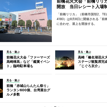
前橋花火大会「前橋リリ
開放 当日レシート入場
「前橋リリカ」（前橋市国領2、TEL 0
4180）は8月8日に開催される「前
に合わせ、屋上を開放する。
見る・遊ぶ
見る・遊ぶ
前橋花火大会「ファーマーズ
高崎「榛名湖花火
高崎棟高」など「鑑賞イベン
ステージ観覧席完
ト」臨時駐車場も
「じぐろ京介」
見る・遊ぶ
前橋「赤城山らんたん祭り」
ランタン600個、台湾屋台グ
ルメ多数