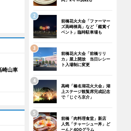
前橋花火大会「ファーマー
ズ高崎棟高」など「鑑賞イ
ベント」臨時駐車場も
前橋花火大会「前橋リリ
カ」屋上開放 当日レシー
ト入場制に変更
高崎山車
高崎「榛名湖花火大会」湖
上ステージ観覧席完成記念
で「じぐろ京介」
前橋「肉料理食堂」新店
人気「チャーシュー丼」ど
ーんと400グラム